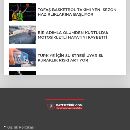
TOFAŞ BASKETBOL TAKIMI YENİ SEZON
HAZIRLIKLARINA BAŞLIYOR
BİR ADIMLA ÖLÜMDEN KURTULDU:
MOTOSİKLETLİ HAYATINI KAYBETTİ
TÜRKİYE İÇİN SU STRESİ UYARISI:
KURAKLIK RİSKİ ARTIYOR
SPACEX'TEN AY'A ÇARPAN ROKET
PARÇASIYLA İLGİLİ AÇIKLAMA
BURSA ŞEHİR HASTANESİ OTOPARKI
AĞUSTOS AYINDA HİZMETE AÇILIYOR
BURSALI DAĞCILARDAN AĞRI DAĞI
Gizlilik Politikası
ZİRVESİNDE BURSASPOR'A DESTEK