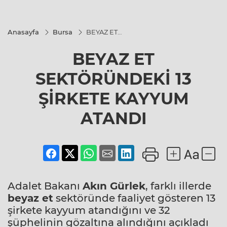
Anasayfa
Bursa
BEYAZ ET
SEKTÖRÜNDEKİ
13 ŞİRKETE
BEYAZ ET
KAYYUM
ATANDI
SEKTÖRÜNDEKİ 13
ŞİRKETE KAYYUM
ATANDI
Adalet Bakanı
Akın Gürlek
, farklı illerde
beyaz et
sektöründe faaliyet gösteren 13
şirkete kayyum atandığını ve 32
şüphelinin gözaltına alındığını açıkladı