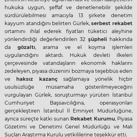
hukuka uygun, şeffaf ve denetlenebilir şekilde
sürdürülebilmesi amacıyla 13 şirkete denetim
kayyum atandığını belirten Gürlek,
serbest rekabet
ortamını ihlal ederek fiyatları tüketici aleyhine
yönlendirdiği değerlendirilen 32
şüpheli
hakkında
da
gözaltı
, arama ve el koyma işlemleri
uygulandığını aktardı. Hukuk devleti ilkeleri
çerçevesinde vatandaşların ekonomik haklarını
zedeleyen, piyasa düzenini bozmaya teşebbüs eden
ve
haksız kazanç
sağlamaya yönelik hiçbir
usulsüzlüğe müsamaha gösterilmeyeceğini
vurgulayan Gürlek, soruşturmayı yürüten İstanbul
Cumhuriyet Başsavcılığına, operasyonları
gerçekleştiren İstanbul İl Emniyet Müdürlüğüne,
ayrıca süreçte katkı sunan
Rekabet Kurumu
, Piyasa
Gözetimi ve Denetimi Genel Müdürlüğü ve Mali
Suçları Araştırma Kurulu yetkililerine teşekkür etti.