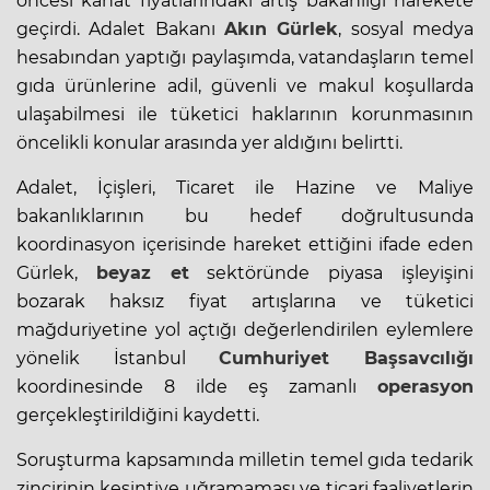
öncesi kanat fiyatlarındaki artış bakanlığı harekete
geçirdi. Adalet Bakanı
Akın Gürlek
, sosyal medya
hesabından yaptığı paylaşımda, vatandaşların temel
gıda ürünlerine adil, güvenli ve makul koşullarda
ulaşabilmesi ile tüketici haklarının korunmasının
öncelikli konular arasında yer aldığını belirtti.
Adalet, İçişleri, Ticaret ile Hazine ve Maliye
bakanlıklarının bu hedef doğrultusunda
koordinasyon içerisinde hareket ettiğini ifade eden
Gürlek,
beyaz et
sektöründe piyasa işleyişini
bozarak haksız fiyat artışlarına ve tüketici
mağduriyetine yol açtığı değerlendirilen eylemlere
yönelik İstanbul
Cumhuriyet Başsavcılığı
koordinesinde 8 ilde eş zamanlı
operasyon
gerçekleştirildiğini kaydetti.
Soruşturma kapsamında milletin temel gıda tedarik
zincirinin kesintiye uğramaması ve ticari faaliyetlerin