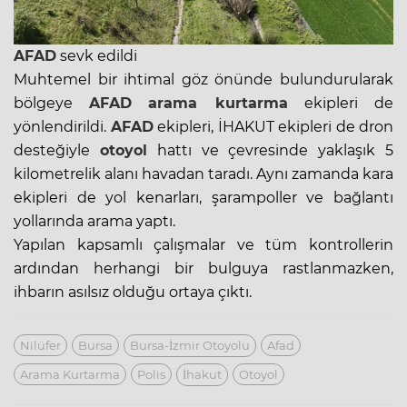
AFAD
sevk edildi
Muhtemel bir ihtimal göz önünde bulundurularak
bölgeye
AFAD
arama kurtarma
ekipleri de
yönlendirildi.
AFAD
ekipleri, İHAKUT ekipleri de dron
desteğiyle
otoyol
hattı ve çevresinde yaklaşık 5
kilometrelik alanı havadan taradı. Aynı zamanda kara
ekipleri de yol kenarları, şarampoller ve bağlantı
yollarında arama yaptı.
Yapılan kapsamlı çalışmalar ve tüm kontrollerin
ardından herhangi bir bulguya rastlanmazken,
ihbarın asılsız olduğu ortaya çıktı.
Nilüfer
Bursa
Bursa-İzmir Otoyolu
Afad
Arama Kurtarma
Polis
İhakut
Otoyol