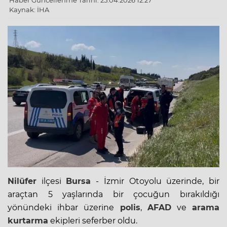
Haber Güncellenme Tarihi: 25.04.2026 12:27
Kaynak: İHA
Nilüfer
ilçesi
Bursa
- İzmir
Otoyol
u üzerinde, bir
araçtan 5 yaşlarında bir çocuğun bırakıldığı
yönündeki ihbar üzerine
polis
,
AFAD
ve
arama
kurtarma
ekipleri seferber oldu.