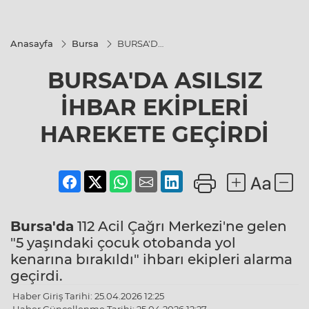
Anasayfa
Bursa
BURSA'DA
ASILSIZ
İHBAR
BURSA'DA ASILSIZ
EKİPLERİ
HAREKETE
GEÇİRDİ
İHBAR EKİPLERİ
HAREKETE GEÇİRDİ
Bursa'da
112 Acil Çağrı Merkezi'ne gelen
"5 yaşındaki çocuk otobanda yol
kenarına bırakıldı" ihbarı ekipleri alarma
geçirdi.
Haber Giriş Tarihi: 25.04.2026 12:25