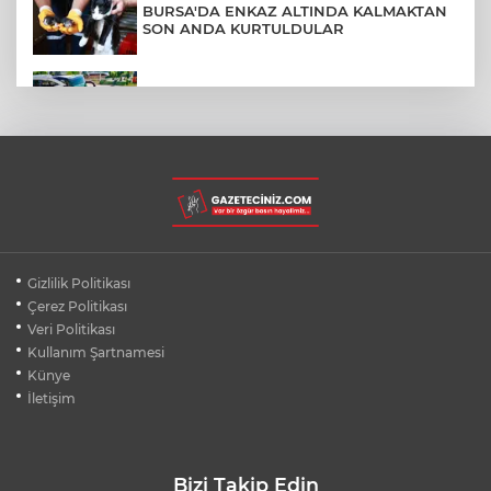
BURSA'DA ENKAZ ALTINDA KALMAKTAN
SON ANDA KURTULDULAR
AFYONKARAHİSAR'DA OTOBÜS
KAMYONETE ÇARPTI: 1 ÖLÜ, 15 YARALI
BURSA'DA DEPO YANGINI BİNAYA
SIÇRAMADAN SÖNDÜRÜLDÜ
BURSA'DA KIRSAL MAHALLE
Gizlilik Politikası
YOLLARINDA KORFOR ARTIYOR
Çerez Politikası
Veri Politikası
Kullanım Şartnamesi
SİLİVRİ'DE YANGIN: MAHSUR KALANLAR
BALKONLARDAN KURTARILDI
Künye
İletişim
Bizi Takip Edin