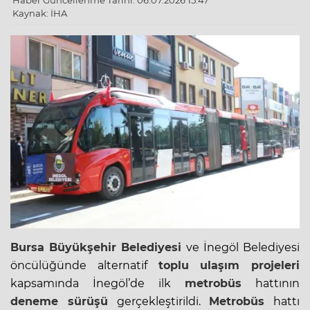
Haber Güncellenme Tarihi: 06.07.2026 15:47
Kaynak: İHA
Bursa Büyükşehir Belediyesi
ve İnegöl Belediyesi
öncülüğünde alternatif
toplu
ulaşım
projeleri
kapsamında İnegöl’de ilk
metrobüs
hattının
deneme sürüşü
gerçekleştirildi.
Metrobüs
hattı