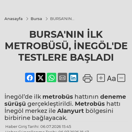
Anasayfa
Bursa
BURSA'NIN
İLK
METROBÜSÜ,
BURSA'NIN İLK
İNEGÖL'DE
TESTLERE
BAŞLADI
METROBÜSÜ, İNEGÖL'DE
TESTLERE BAŞLADI
İnegöl’de ilk
metrobüs
hattının
deneme
sürüşü
gerçekleştirildi.
Metrobüs
hattı
İnegöl merkez ile
Alanyurt
bölgesini
birbirine bağlayacak.
Haber Giriş Tarihi: 06.07.2026 15:45