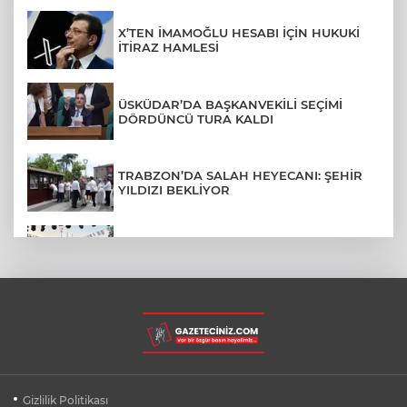
X’TEN İMAMOĞLU HESABI İÇİN HUKUKİ
İTİRAZ HAMLESİ
ÜSKÜDAR’DA BAŞKANVEKİLİ SEÇİMİ
DÖRDÜNCÜ TURA KALDI
TRABZON’DA SALAH HEYECANI: ŞEHİR
YILDIZI BEKLİYOR
BURSA’NIN FETHİ COŞKUSU
BÜYÜKORHAN’A TAŞINDI
LGS YERLEŞTİRME SONUÇLARI
AÇIKLANDI! İŞTE TÜM TARİHLER
MUDANYA PLAJLARINDA YOĞUNLUK:
Gizlilik Politikası
TATİLCİLER SAHİLLERE AKIN ETTİ