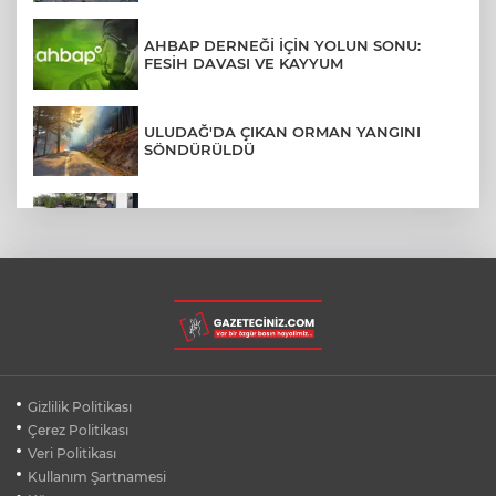
AHBAP DERNEĞİ İÇİN YOLUN SONU:
FESİH DAVASI VE KAYYUM
ULUDAĞ'DA ÇIKAN ORMAN YANGINI
SÖNDÜRÜLDÜ
MENDERES BELEDİYE BAŞKANI İHRAÇ
TALEBİYLE DİSİPLİNE SEVK EDİLDİ
ASLI HÜNEL'DEN BURSA'DA
UNUTULMAZ KONSER
BEŞİKTAŞ'TAN AVRUPA'DA KRİTİK
Gizlilik Politikası
DEPLASMAN ZAFERİ
Çerez Politikası
Veri Politikası
Kullanım Şartnamesi
VAN'DA İŞİTME ENGELLİ MÜŞTERİ,