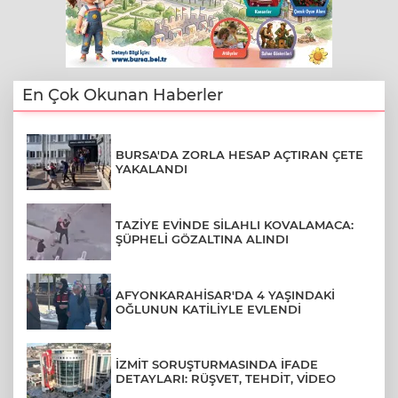
En Çok Okunan Haberler
BURSA'DA ZORLA HESAP AÇTIRAN ÇETE
YAKALANDI
TAZİYE EVİNDE SİLAHLI KOVALAMACA:
ŞÜPHELİ GÖZALTINA ALINDI
AFYONKARAHİSAR'DA 4 YAŞINDAKİ
OĞLUNUN KATİLİYLE EVLENDİ
İZMİT SORUŞTURMASINDA İFADE
DETAYLARI: RÜŞVET, TEHDİT, VİDEO