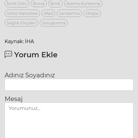
İznik Gölü
Bursa
İznik
Arama Kurtarma
Sölöz Mahallesi
Afad
Jandarma
Otopsi
Sağlık Ekipleri
Soruşturma
Kaynak: İHA
Yorum Ekle
Adınız Soyadınız
Mesaj