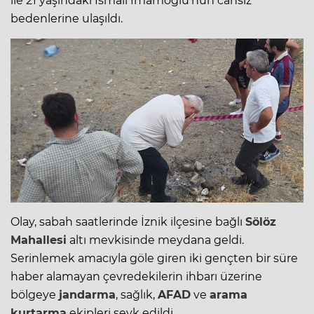
ile 21 yaşındaki İsmail İmamoğlu'nun cansız
bedenlerine ulaşıldı.
Olay, sabah saatlerinde İznik ilçesine bağlı
Sölöz
Mahallesi
altı mevkisinde meydana geldi.
Serinlemek amacıyla göle giren iki gençten bir süre
haber alamayan çevredekilerin ihbarı üzerine
bölgeye
jandarma
, sağlık,
AFAD
ve
arama
kurtarma
ekipleri sevk edildi.