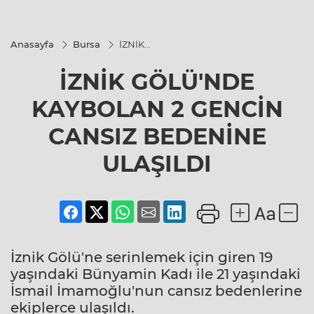
Anasayfa
Bursa
İZNİK
GÖLÜ'NDE
KAYBOLAN
İZNİK GÖLÜ'NDE
2 GENCİN
CANSIZ
BEDENİNE
KAYBOLAN 2 GENCİN
ULAŞILDI
CANSIZ BEDENİNE
ULAŞILDI
İznik Gölü'ne serinlemek için giren 19
yaşındaki Bünyamin Kadı ile 21 yaşındaki
İsmail İmamoğlu'nun cansız bedenlerine
ekiplerce ulaşıldı.