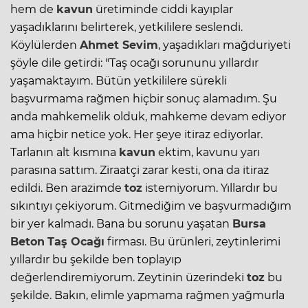
hem de
kavun
üretiminde ciddi kayıplar
yaşadıklarını belirterek, yetkililere seslendi.
Köylülerden
Ahmet Sevim
, yaşadıkları mağduriyeti
şöyle dile getirdi: "Taş ocağı sorununu yıllardır
yaşamaktayım. Bütün yetkililere sürekli
başvurmama rağmen hiçbir sonuç alamadım. Şu
anda mahkemelik olduk, mahkeme devam ediyor
ama hiçbir netice yok. Her şeye itiraz ediyorlar.
Tarlanın alt kısmına
kavun
ektim, kavunu yarı
parasına sattım. Ziraatçi zarar kesti, ona da itiraz
edildi. Ben arazimde
toz
istemiyorum. Yıllardır bu
sıkıntıyı çekiyorum. Gitmediğim ve başvurmadığım
bir yer kalmadı. Bana bu sorunu yaşatan
Bursa
Beton
Taş Ocağı
firması. Bu ürünleri, zeytinlerimi
yıllardır bu şekilde ben toplayıp
değerlendiremiyorum. Zeytinin üzerindeki
toz
bu
şekilde. Bakın, elimle yapmama rağmen yağmurla