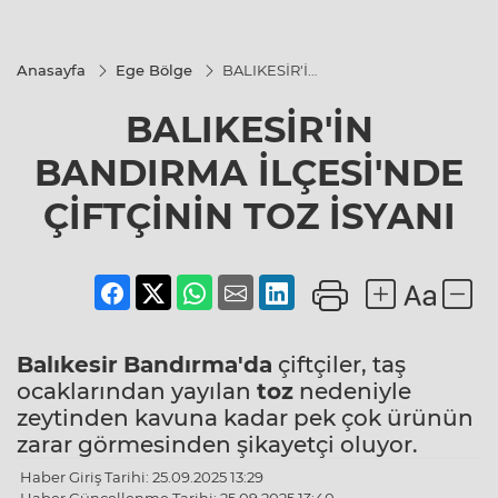
Anasayfa
Ege Bölge
BALIKESİR'İN
BANDIRMA
İLÇESİ'NDE
BALIKESİR'İN
ÇİFTÇİNİN
TOZ İSYANI
BANDIRMA İLÇESİ'NDE
ÇİFTÇİNİN TOZ İSYANI
Balıkesir
Bandırma'da
çiftçiler, taş
ocaklarından yayılan
toz
nedeniyle
zeytinden kavuna kadar pek çok ürünün
zarar görmesinden şikayetçi oluyor.
Haber Giriş Tarihi: 25.09.2025 13:29