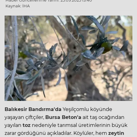
Haber Güncellenme Tarihi: 25.09.2025 13:40
Kaynak: İHA
Balıkesir
Bandırma'da
Yeşilçomlu köyünde
yaşayan çiftçiler,
Bursa Beton'a
ait taş ocağından
yayılan
toz
nedeniyle tarımsal üretimlerinin büyük
zarar gördüğünü açıkladılar. Köylüler, hem
zeytin