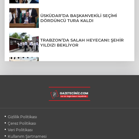
ÜSKÜDAR’DA BAŞKANVEKİLİ SEÇİMİ
DÖRDÜNCÜ TURA KALDI
TRABZON’DA SALAH HEYECANI: ŞEHİR
YILDIZI BEKLİYOR
BURSA’NIN FETHİ COŞKUSU
BÜYÜKORHAN’A TAŞINDI
LGS YERLEŞTİRME SONUÇLARI
AÇIKLANDI! İŞTE TÜM TARİHLER
MUDANYA PLAJLARINDA YOĞUNLUK:
Gizlilik Politikası
TATİLCİLER SAHİLLERE AKIN ETTİ
Çerez Politikası
Veri Politikası
Kullanım Şartnamesi
BURSA FESTİVALİ'NDE MUHTEŞEM