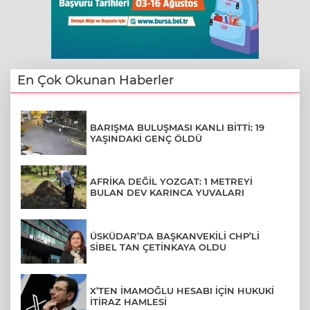
En Çok Okunan Haberler
BARIŞMA BULUŞMASI KANLI BİTTİ: 19
YAŞINDAKİ GENÇ ÖLDÜ
AFRİKA DEĞİL YOZGAT: 1 METREYİ
BULAN DEV KARINCA YUVALARI
ÜSKÜDAR’DA BAŞKANVEKİLİ CHP’Lİ
SİBEL TAN ÇETİNKAYA OLDU
X’TEN İMAMOĞLU HESABI İÇİN HUKUKİ
İTİRAZ HAMLESİ