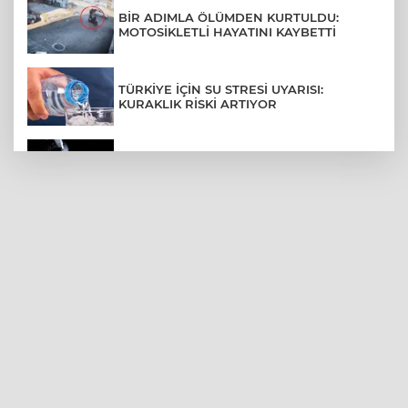
BİR ADIMLA ÖLÜMDEN KURTULDU:
MOTOSİKLETLİ HAYATINI KAYBETTİ
TÜRKİYE İÇİN SU STRESİ UYARISI:
KURAKLIK RİSKİ ARTIYOR
SPACEX'TEN AY'A ÇARPAN ROKET
PARÇASIYLA İLGİLİ AÇIKLAMA
BURSA ŞEHİR HASTANESİ OTOPARKI
AĞUSTOS AYINDA HİZMETE AÇILIYOR
BURSALI DAĞCILARDAN AĞRI DAĞI
ZİRVESİNDE BURSASPOR'A DESTEK
KÜBRA DENİZCİ KESKİN KUPASINI
BAŞKAN AYDIN'A SUNDU