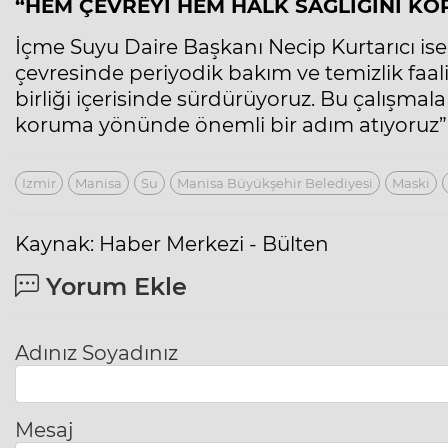
“HEM ÇEVREYİ HEM HALK SAĞLIĞINI K
İçme Suyu Daire Başkanı Necip Kurtarıcı ise “
çevresinde periyodik bakım ve temizlik faali
birliği içerisinde sürdürüyoruz. Bu çalışmalar
koruma yönünde önemli bir adım atıyoruz”
Izmir
Manisa
Su
Manisa Büyükşehir Belediyesi
Maski
Kaynak: Haber Merkezi - Bülten
Yorum Ekle
Adınız Soyadınız
Mesaj