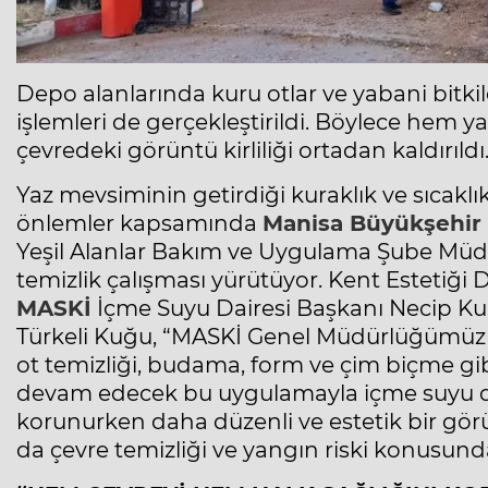
Depo alanlarında kuru otlar ve yabani bitk
işlemleri de gerçekleştirildi. Böylece hem y
çevredeki görüntü kirliliği ortadan kaldırıldı
Yaz mevsiminin getirdiği kuraklık ve sıcaklık
önlemler kapsamında
Manisa
Büyükşehir 
Yeşil Alanlar Bakım ve Uygulama Şube Mü
temizlik çalışması yürütüyor. Kent Estetiği 
MASKİ
İçme Suyu Dairesi Başkanı Necip Kurt
Türkeli Kuğu, “MASKİ Genel Müdürlüğümüz il
ot temizliği, budama, form ve çim biçme gib
devam edecek bu uygulamayla içme suyu dep
korunurken daha düzenli ve estetik bir g
da çevre temizliği ve yangın riski konusunda