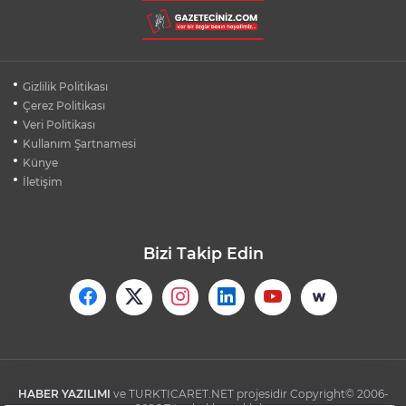
BURSA ŞEHİR HASTANESİ OTOPARKI
AĞUSTOS AYINDA HİZMETE AÇILIYOR
BURSALI DAĞCILARDAN AĞRI DAĞI
Gizlilik Politikası
ZİRVESİNDE BURSASPOR'A DESTEK
Çerez Politikası
Veri Politikası
Kullanım Şartnamesi
KÜBRA DENİZCİ KESKİN KUPASINI
BAŞKAN AYDIN'A SUNDU
Künye
İletişim
Bizi Takip Edin
HABER YAZILIMI
ve TURKTICARET.NET projesidir Copyright© 2006-