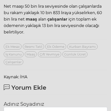
Net maaşı 50 bin lira seviyesinde olan çalışanlarda
bu rakam yaklaşık 10 bin 833 liraya yükselirken, 60
bin lira net
maaş
alan
çalışanlar
için toplam ek
ödemenin yaklaşık 13 bin lira seviyesinde olacağı
belirtiliyor.
Ek Mesai
Resmi Tatil
Ek Ödeme
Kurban Bayramı
İş Kanunu
Maaş
Çift Yevmiye
Günlük Ücret
Çalışanlar
Kaynak: İHA
Yorum Ekle
Adınız Soyadınız