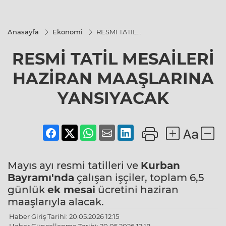
Anasayfa
Ekonomi
RESMİ TATİL
MESAİLERİ
HAZİRAN
RESMİ TATİL MESAİLERİ
MAAŞLARINA
YANSIYACAK
HAZİRAN MAAŞLARINA
YANSIYACAK
Mayıs ayı resmi tatilleri ve
Kurban
Bayramı'nda
çalışan işçiler, toplam 6,5
günlük
ek mesai
ücretini haziran
maaşlarıyla alacak.
Haber Giriş Tarihi: 20.05.2026 12:15