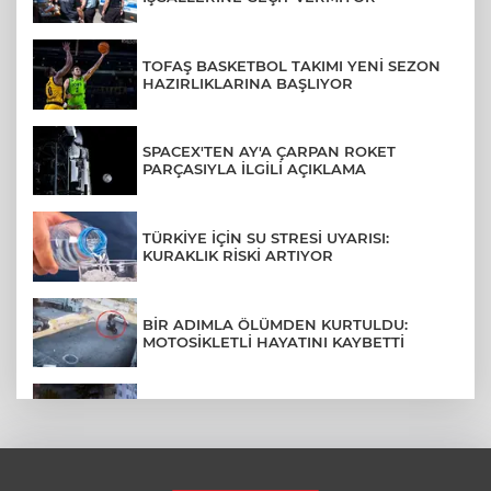
TOFAŞ BASKETBOL TAKIMI YENİ SEZON
HAZIRLIKLARINA BAŞLIYOR
SPACEX'TEN AY'A ÇARPAN ROKET
PARÇASIYLA İLGİLİ AÇIKLAMA
TÜRKİYE İÇİN SU STRESİ UYARISI:
KURAKLIK RİSKİ ARTIYOR
BİR ADIMLA ÖLÜMDEN KURTULDU:
MOTOSİKLETLİ HAYATINI KAYBETTİ
SON DAKİKA... BAHÇELİEVLER'DE 6
KATLI BİNA ÇÖKTÜ