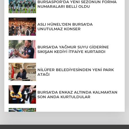
BURSASPOR'DA YENİ SEZONUN FORMA
NUMARALARI BELLİ OLDU
ASLI HÜNEL'DEN BURSA'DA
UNUTULMAZ KONSER
BURSA'DA YAĞMUR SUYU GİDERİNE
SIKIŞAN KEDİYİ İTFAİYE KURTARDI
NİLÜFER BELEDİYESİNDEN YENİ PARK
ATAĞI
BURSA'DA ENKAZ ALTINDA KALMAKTAN
SON ANDA KURTULDULAR
AFYONKARAHİSAR'DA OTOBÜS
KAMYONETE ÇARPTI: 1 ÖLÜ, 15 YARALI