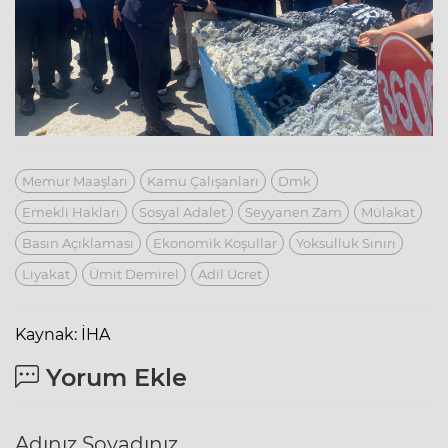
Memur Maaşları
Kamu Çalışanları
Dmk
Emekli Hakları
Sosyal Adalet
Seyyanen Zam
Mülakat
Basın Açıklaması
Ekonomik Koşullar
Yoksulluk Sınırı
Liyakat
Ümit Demirel
Adil Ücret
Kaynak: İHA
Yorum Ekle
Adınız Soyadınız