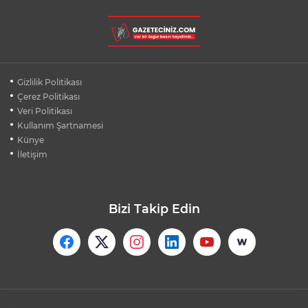
BURSA'DA DEPO YANGINI BİNAYA
SIÇRAMADAN SÖNDÜRÜLDÜ
BURSA'DA KIRSAL MAHALLE
Gizlilik Politikası
YOLLARINDA KORFOR ARTIYOR
Çerez Politikası
Veri Politikası
Kullanım Şartnamesi
SİLİVRİ'DE YANGIN: MAHSUR KALANLAR
BALKONLARDAN KURTARILDI
Künye
İletişim
Bizi Takip Edin