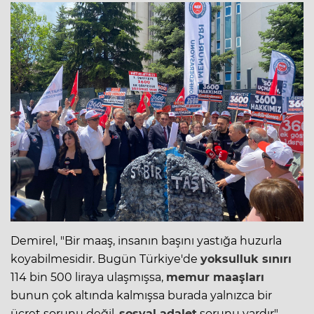
Demirel, "Bir maaş, insanın başını yastığa huzurla
koyabilmesidir. Bugün Türkiye'de
yoksulluk sınırı
114 bin 500 liraya ulaşmışsa,
memur maaşları
bunun çok altında kalmışsa burada yalnızca bir
ücret sorunu değil,
sosyal adalet
sorunu vardır"