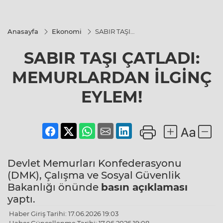
Anasayfa
Ekonomi
SABIR TAŞI
ÇATLADI:
MEMURLARDAN
SABIR TAŞI ÇATLADI:
İLGİNÇ EYLEM!
MEMURLARDAN İLGİNÇ
EYLEM!
Devlet Memurları Konfederasyonu
(DMK), Çalışma ve Sosyal Güvenlik
Bakanlığı önünde
basın açıklaması
yaptı.
Haber Giriş Tarihi: 17.06.2026 19:03