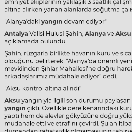
emniyet ekiplerinin yaklaşık 3 saatlik çalı
altına alırken yanan alanlarda soğutma çalı
"Alanya’daki
yangın
devam ediyor"
Antalya
Valisi Hulusi Şahin,
Alanya
ve
Aksu
açıklamada bulundu.
Şahin, rüzgarla birlikte havanın kuru ve sıc
olduğunu belirterek, "Alanya’da önemli yen
mevkiinden Şıhlar Mahallesi’ne doğru harek
arkadaşlarımız müdahale ediyor" dedi.
"Aksu kontrol altına alındı"
Aksu
yangınıyla ilgili son durumu paylaşan
yangın
çıktı. Özellikle dere kenarındaki kur
yaptı hem de alevler gökyüzüne doğru yüksel
müdahale etti ve etrafını çevirdi. Şu an itiba
dumandan rahatsızlık olmaması için tahliye