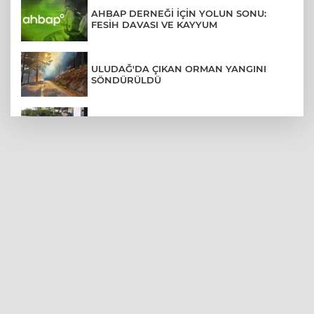
AHBAP DERNEĞİ İÇİN YOLUN SONU:
FESİH DAVASI VE KAYYUM
ULUDAĞ'DA ÇIKAN ORMAN YANGINI
SÖNDÜRÜLDÜ
MENDERES BELEDİYE BAŞKANI İHRAÇ
TALEBİYLE DİSİPLİNE SEVK EDİLDİ
ASLI HÜNEL'DEN BURSA'DA
UNUTULMAZ KONSER
BEŞİKTAŞ'TAN AVRUPA'DA KRİTİK
DEPLASMAN ZAFERİ
VAN'DA İŞİTME ENGELLİ MÜŞTERİ,
HALIYI HALAY ÇEKEREK ALDI