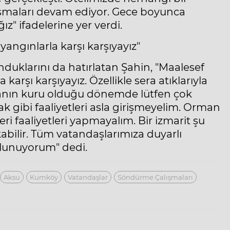
şmaları devam ediyor. Gece boyunca
ğız" ifadelerine yer verdi.
angınlarla karşı karşıyayız"
nduklarını da hatırlatan Şahin, "Maalesef
arşı karşıyayız. Özellikle sera atıklarıyla
havanın kuru olduğu dönemde lütfen çok
mak gibi faaliyetleri asla girişmeyelim. Orman
eri faaliyetleri yapmayalım. Bir izmarit şu
abilir. Tüm vatandaşlarımıza duyarlı
ulunuyorum" dedi.
Aksu
Kumköy
Vatandaşlar
Söndürme Çalışmaları