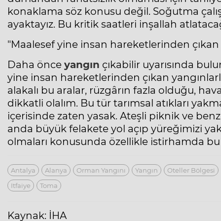
konaklama söz konusu değil. Soğutma çalı
ayaktayız. Bu kritik saatleri inşallah atlataca
"Maalesef yine insan hareketlerinden çıkan y
Daha önce
yangın
çıkabilir uyarısında bulu
yine insan hareketlerinden çıkan yangınlarla k
alakalı bu aralar, rüzgârın fazla olduğu, 
dikkatli olalım. Bu tür tarımsal atıkları yak
içerisinde zaten yasak. Ateşli piknik ve benz
anda büyük felakete yol açıp yüreğimizi yak
olmaları konusunda özellikle istirhamda b
Antalya
Alanya
Orman Yangını
Yangın
Oteller Bölgesi
Itfaiye
Toma
Kaynak: İHA