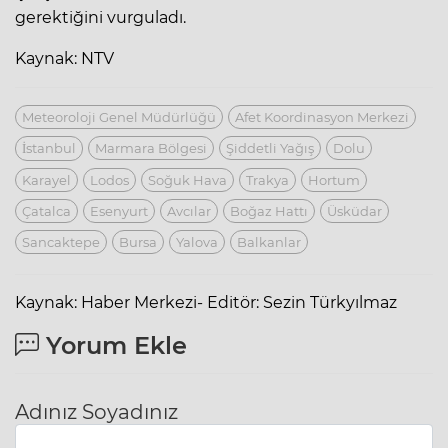
gerektiğini vurguladı.
Kaynak: NTV
Meteoroloji Genel Müdürlüğü
Afet Koordinasyon Merkezi
İstanbul
Marmara Bölgesi
Şiddetli Yağış
Dolu
Karayel
Lodos
Soğuk Hava
Trakya
Hortum
Çatalca
Esenyurt
Avcılar
Boğaz Hattı
Üsküdar
Sancaktepe
Bursa
Yalova
Balkanlar
Kaynak: Haber Merkezi- Editör: Sezin Türkyılmaz
Yorum Ekle
Adınız Soyadınız