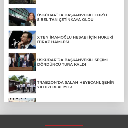
ÜSKÜDAR’DA BAŞKANVEKİLİ CHP’Lİ
SİBEL TAN ÇETİNKAYA OLDU
X’TEN İMAMOĞLU HESABI İÇİN HUKUKİ
İTİRAZ HAMLESİ
ÜSKÜDAR’DA BAŞKANVEKİLİ SEÇİMİ
DÖRDÜNCÜ TURA KALDI
TRABZON’DA SALAH HEYECANI: ŞEHİR
YILDIZI BEKLİYOR
BURSA’NIN FETHİ COŞKUSU
BÜYÜKORHAN’A TAŞINDI
LGS YERLEŞTİRME SONUÇLARI