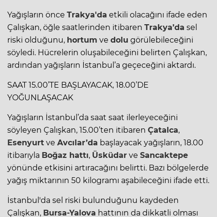
Yağışların önce
Trakya'da
etkili olacağını ifade eden
Çalışkan, öğle saatlerinden itibaren
Trakya’da
sel
riski olduğunu,
hortum
ve
dolu
görülebileceğini
söyledi. Hücrelerin oluşabileceğini belirten Çalışkan,
ardından yağışların İstanbul’a geçeceğini aktardı.
SAAT 15.00’TE BAŞLAYACAK, 18.00’DE
YOĞUNLAŞACAK
Yağışların İstanbul’da saat saat ilerleyeceğini
söyleyen Çalışkan, 15.00’ten itibaren
Çatalca
,
Esenyurt
ve
Avcılar’da
başlayacak yağışların, 18.00
itibarıyla
Boğaz hattı
,
Üsküdar
ve
Sancaktepe
yönünde etkisini artıracağını belirtti. Bazı bölgelerde
yağış miktarının 50 kilogramı aşabileceğini ifade etti.
İstanbul'da
sel
riski bulunduğunu kaydeden
Çalışkan,
Bursa-Yalova
hattının da dikkatli olması