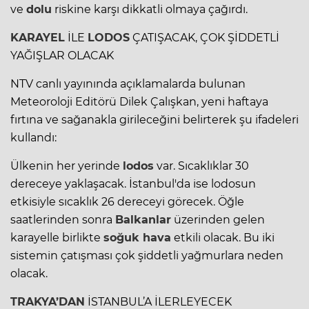
ve
dolu
riskine karşı dikkatli olmaya çağırdı.
KARAYEL
İLE
LODOS
ÇATIŞACAK, ÇOK ŞİDDETLİ
YAĞIŞLAR OLACAK
NTV canlı yayınında açıklamalarda bulunan
Meteoroloji Editörü Dilek Çalışkan, yeni haftaya
fırtına ve sağanakla girileceğini belirterek şu ifadeleri
kullandı:
Ülkenin her yerinde
lodos
var. Sıcaklıklar 30
dereceye yaklaşacak.
İstanbul'da
ise lodosun
etkisiyle sıcaklık 26 dereceyi görecek. Öğle
saatlerinden sonra
Balkanlar
üzerinden gelen
karayelle birlikte
soğuk hava
etkili olacak. Bu iki
sistemin çatışması çok şiddetli yağmurlara neden
olacak.
TRAKYA’DAN
İSTANBUL’A İLERLEYECEK