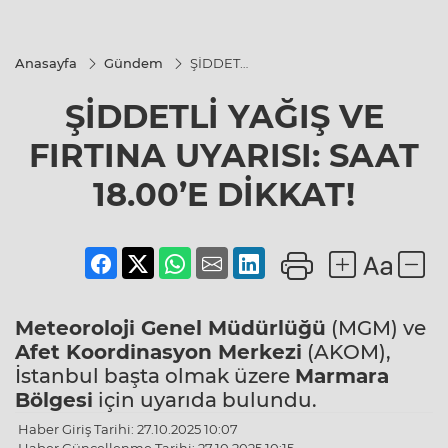
Anasayfa
Gündem
ŞİDDETLİ
YAĞIŞ VE
FIRTINA
ŞİDDETLİ YAĞIŞ VE
UYARISI:
SAAT
18.00’E
FIRTINA UYARISI: SAAT
DİKKAT!
18.00’E DİKKAT!
Meteoroloji Genel Müdürlüğü
(MGM) ve
Afet Koordinasyon Merkezi
(AKOM),
İstanbul başta olmak üzere
Marmara
Bölgesi
için uyarıda bulundu.
Haber Giriş Tarihi: 27.10.2025 10:07