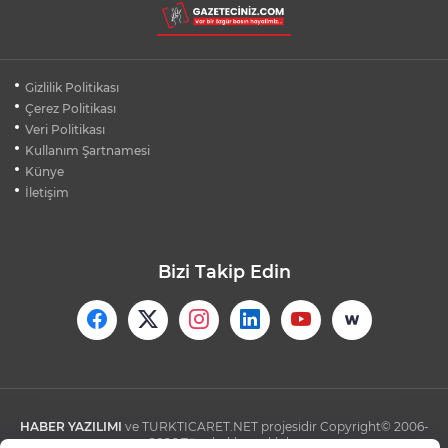
AÇIKLANDI! İŞTE TÜM TARİHLER
MUDANYA PLAJLARINDA YOĞUNLUK:
Gizlilik Politikası
TATİLCİLER SAHİLLERE AKIN ETTİ
Çerez Politikası
Veri Politikası
Kullanım Şartnamesi
BURSA FESTİVALİ'NDE MUHTEŞEM
TİYATRO GECESİ
Künye
İletişim
Bizi Takip Edin
HABER YAZILIMI
ve TURKTICARET.NET projesidir Copyright© 2006-
2026 Tüm hakları saklıdır.