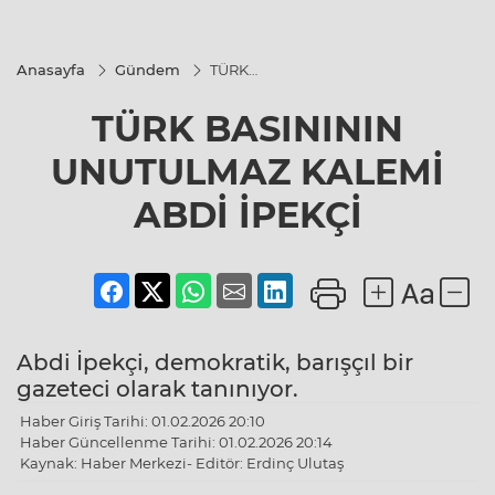
Anasayfa
Gündem
TÜRK
BASINININ
UNUTULMAZ
TÜRK BASINININ
KALEMİ
ABDİ İPEKÇİ
UNUTULMAZ KALEMİ
ABDİ İPEKÇİ
Abdi İpekçi, demokratik, barışçıl bir
gazeteci olarak tanınıyor.
Haber Giriş Tarihi: 01.02.2026 20:10
Haber Güncellenme Tarihi: 01.02.2026 20:14
Kaynak: Haber Merkezi- Editör: Erdinç Ulutaş