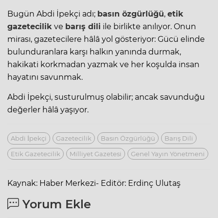
Bugün Abdi İpekçi adı;
basın özgürlüğü
,
etik
gazetecilik
ve
barış dili
ile birlikte anılıyor. Onun
mirası, gazetecilere hâlâ yol gösteriyor: Gücü elinde
bulunduranlara karşı halkın yanında durmak,
hakikati korkmadan yazmak ve her koşulda insan
hayatını savunmak.
Abdi İpekçi, susturulmuş olabilir; ancak savunduğu
değerler hâlâ yaşıyor.
Abdi İpekçi
Gazetecilik
Basın Özgürlüğü
Barış Dili
Etik Gazetecilik
Milliyet Gazetesi
Genel Yayın Yönetmeni
Kaynak: Haber Merkezi- Editör: Erdinç Ulutaş
Yorum Ekle