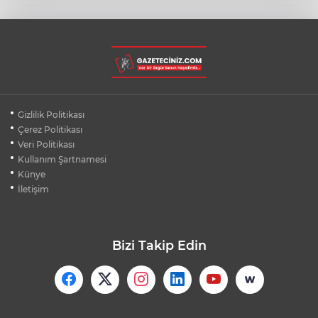
KATLI BİNA ÇÖKTÜ
BURSA ŞEHİR HASTANESİ OTOPARKI
AĞUSTOS AYINDA HİZMETE AÇILIYOR
BURSALI DAĞCILARDAN AĞRI DAĞI
Gizlilik Politikası
ZİRVESİNDE BURSASPOR'A DESTEK
Çerez Politikası
Veri Politikası
Kullanım Şartnamesi
KÜBRA DENİZCİ KESKİN KUPASINI
BAŞKAN AYDIN'A SUNDU
Künye
İletişim
Bizi Takip Edin