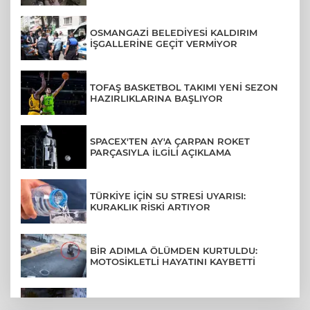
OSMANGAZİ BELEDİYESİ KALDIRIM
İŞGALLERİNE GEÇİT VERMİYOR
TOFAŞ BASKETBOL TAKIMI YENİ SEZON
HAZIRLIKLARINA BAŞLIYOR
SPACEX'TEN AY'A ÇARPAN ROKET
PARÇASIYLA İLGİLİ AÇIKLAMA
TÜRKİYE İÇİN SU STRESİ UYARISI:
KURAKLIK RİSKİ ARTIYOR
BİR ADIMLA ÖLÜMDEN KURTULDU:
MOTOSİKLETLİ HAYATINI KAYBETTİ
SON DAKİKA... BAHÇELİEVLER'DE 6