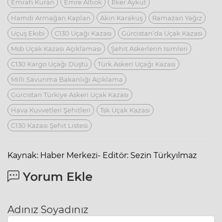
Emrah Kuran
Emre Altıok
İlker Aykut
Hamdi Armağan Kaplan
Akın Karakuş
Ramazan Yağız
Uçuş Ekibi
C130 Uçağı Kazası
Gürcistan’da Uçak Kazası
Msb Uçak Kazası Açıklaması
Şehit Askerlerin Isimleri
C130 Kargo Uçağı Düştü
Türk Askeri Uçağı Kazası
Milli Savunma Bakanlığı Açıklama
Gürcistan Türkiye Askeri Uçak Kazası
Hava Kuvvetleri Şehitleri
Tsk Uçak Kazası
C130 Kazası Şehit Listesi
Kaynak: Haber Merkezi- Editör: Sezin Türkyılmaz
Yorum Ekle
Adınız Soyadınız