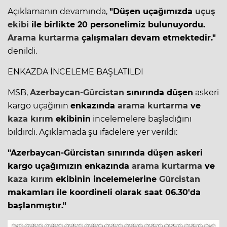
Açıklamanın devamında,
"Düşen uçağımızda
uçuş
ekibi
ile birlikte 20 personelimiz bulunuyordu.
Arama kurtarma
çalışmaları devam etmektedir."
denildi.
ENKAZDA İNCELEME BAŞLATILDI
MSB,
Azerbaycan-Gürcistan
sınırında düşen
askeri
kargo uçağının
enkazında
arama kurtarma
ve
kaza kırım
ekibinin
incelemelere başladığını
bildirdi. Açıklamada şu ifadelere yer verildi:
"Azerbaycan-Gürcistan sınırında düşen askeri
kargo uçağımızın enkazında
arama kurtarma
ve
kaza kırım
ekibinin incelemelerine
Gürcistan
makamları ile koordineli olarak saat 06.30'da
başlanmıştır."