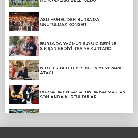
NUMARALARI BELLİ OLDU
ASLI HÜNEL'DEN BURSA'DA
UNUTULMAZ KONSER
BURSA'DA YAĞMUR SUYU GİDERİNE
SIKIŞAN KEDİYİ İTFAİYE KURTARDI
NİLÜFER BELEDİYESİNDEN YENİ PARK
ATAĞI
BURSA'DA ENKAZ ALTINDA KALMAKTAN
SON ANDA KURTULDULAR
AFYONKARAHİSAR'DA OTOBÜS
KAMYONETE ÇARPTI: 1 ÖLÜ, 15 YARALI