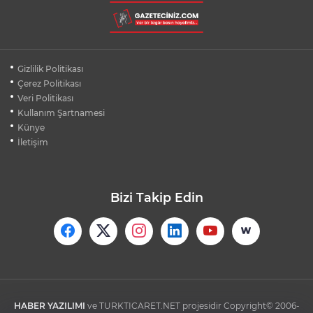
BURSA'DA DEPO YANGINI BİNAYA
SIÇRAMADAN SÖNDÜRÜLDÜ
BURSA'DA KIRSAL MAHALLE
Gizlilik Politikası
YOLLARINDA KORFOR ARTIYOR
Çerez Politikası
Veri Politikası
Kullanım Şartnamesi
SİLİVRİ'DE YANGIN: MAHSUR KALANLAR
BALKONLARDAN KURTARILDI
Künye
İletişim
Bizi Takip Edin
HABER YAZILIMI
ve TURKTICARET.NET projesidir Copyright© 2006-