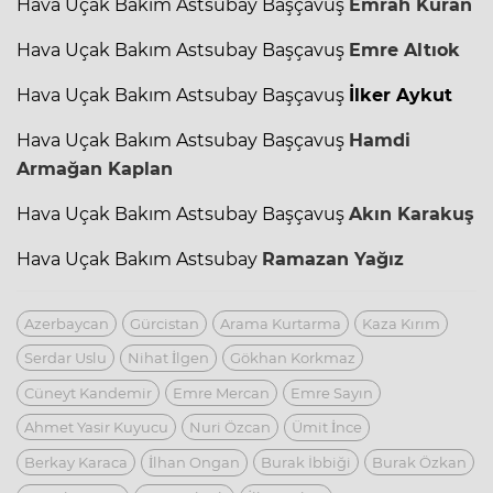
Hava Uçak Bakım Astsubay Başçavuş
Emrah Kuran
Hava Uçak Bakım Astsubay Başçavuş
Emre Altıok
Hava Uçak Bakım Astsubay Başçavuş
İlker Aykut
Hava Uçak Bakım Astsubay Başçavuş
Hamdi
Armağan Kaplan
Hava Uçak Bakım Astsubay Başçavuş
Akın Karakuş
Hava Uçak Bakım Astsubay
Ramazan Yağız
Azerbaycan
Gürcistan
Arama Kurtarma
Kaza Kırım
Serdar Uslu
Nihat İlgen
Gökhan Korkmaz
Cüneyt Kandemir
Emre Mercan
Emre Sayın
Ahmet Yasir Kuyucu
Nuri Özcan
Ümit İnce
Berkay Karaca
İlhan Ongan
Burak İbbiği
Burak Özkan