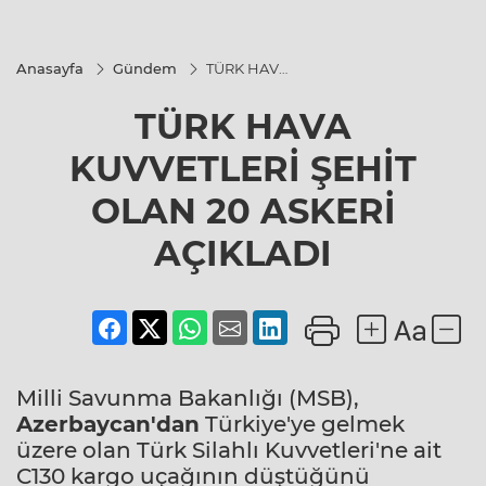
Anasayfa
Gündem
TÜRK HAVA
KUVVETLERİ
ŞEHİT OLAN
TÜRK HAVA
20 ASKERİ
AÇIKLADI
KUVVETLERİ ŞEHİT
OLAN 20 ASKERİ
AÇIKLADI
Milli Savunma Bakanlığı (MSB),
Azerbaycan'dan
Türkiye'ye gelmek
üzere olan Türk Silahlı Kuvvetleri'ne ait
C130 kargo uçağının düştüğünü