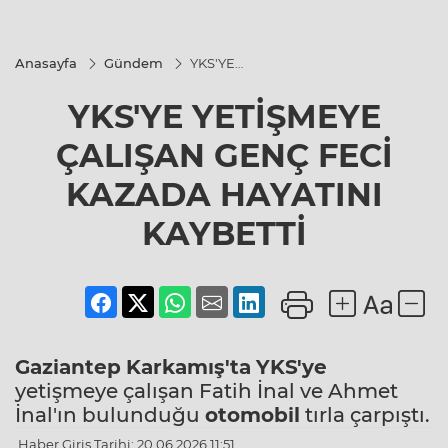
Anasayfa
Gündem
YKS'YE
YETİŞMEYE
ÇALIŞAN
YKS'YE YETİŞMEYE
GENÇ FECİ
KAZADA
HAYATINI
ÇALIŞAN GENÇ FECİ
KAYBETTİ
KAZADA HAYATINI
KAYBETTİ
Gaziantep
Karkamış'ta
YKS'ye
yetişmeye çalışan Fatih İnal ve Ahmet
İnal'ın bulunduğu
otomobil
tırla çarpıştı.
Haber Giriş Tarihi: 20.06.2026 11:51