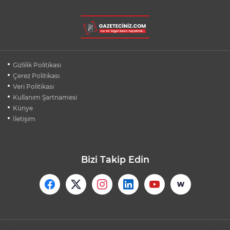
ASLI HÜNEL'DEN BURSA'DA
UNUTULMAZ KONSER
BEŞİKTAŞ'TAN AVRUPA'DA KRİTİK
Gizlilik Politikası
DEPLASMAN ZAFERİ
Çerez Politikası
Veri Politikası
Kullanım Şartnamesi
VAN'DA İŞİTME ENGELLİ MÜŞTERİ,
HALIYI HALAY ÇEKEREK ALDI
Künye
İletişim
Bizi Takip Edin