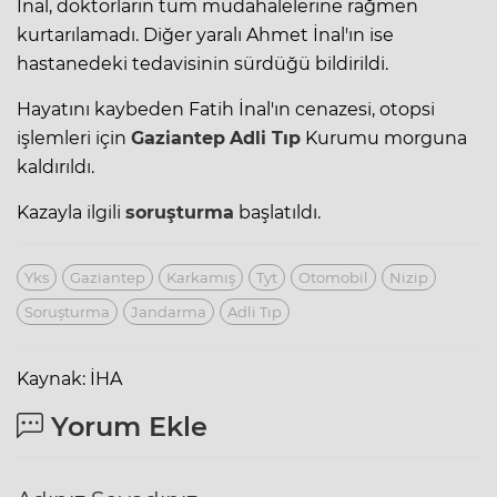
İnal, doktorların tüm müdahalelerine rağmen
kurtarılamadı. Diğer yaralı Ahmet İnal'ın ise
hastanedeki tedavisinin sürdüğü bildirildi.
Hayatını kaybeden Fatih İnal'ın cenazesi, otopsi
işlemleri için
Gaziantep
Adli Tıp
Kurumu morguna
kaldırıldı.
Kazayla ilgili
soruşturma
başlatıldı.
Yks
Gaziantep
Karkamış
Tyt
Otomobil
Nizip
Soruşturma
Jandarma
Adli Tıp
Kaynak: İHA
Yorum Ekle