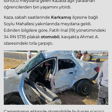
sonucu meydana gelen kazada ağır yaralanan
öğrencilerden biri yaşamını yitirdi.
Kaza, sabah saatlerinde
Karkamış
ilçesine bağlı
Soylu Mahallesi yakınlarında meydana geldi.
Edinilen bilgilere göre, Fatih İnal (19) yönetimindeki
34 RN 5735 plakalı
otomobil
, kavşakta Ahmet A.
idaresindeki tırla çarpıştı.
Çarpışmanın etkisiyle otomobilde bulunan sürücü