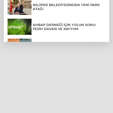
NİLÜFER BELEDİYESİNDEN YENİ PARK
ATAĞI
AHBAP DERNEĞİ İÇİN YOLUN SONU:
FESİH DAVASI VE KAYYUM
OTOMOBİLE ÇARPAN MOTOSİKLETLİ
KARŞI ŞERİTTEKİ ARACIN ALTINDA KALDI
İZMİT SORUŞTURMASINDA İFADE
DETAYLARI: RÜŞVET, TEHDİT, VİDEO
MENDERES BELEDİYE BAŞKANI İHRAÇ
TALEBİYLE DİSİPLİNE SEVK EDİLDİ
HAVA 40, ASFALT 200
DERECE: ADANA'DA İŞÇİLERİN ZORLU
MESAİSİ