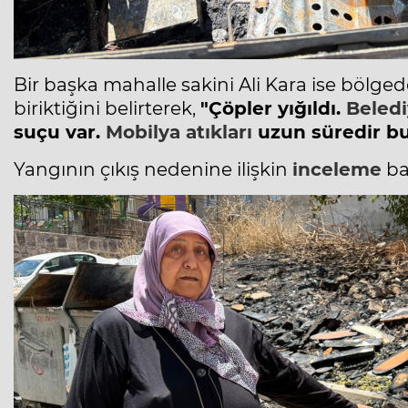
Bir başka mahalle sakini Ali Kara ise bölged
biriktiğini belirterek,
"Çöpler yığıldı.
Beled
suçu var.
Mobilya atıkları
uzun süredir b
Yangının çıkış nedenine ilişkin
inceleme
baş