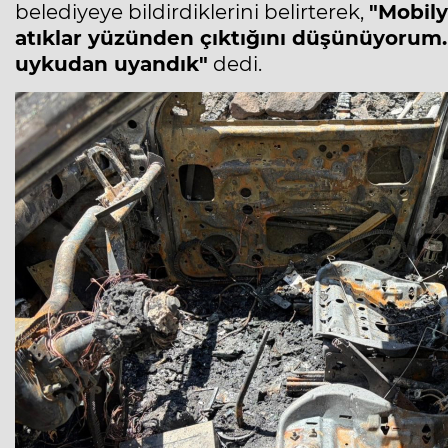
belediyeye bildirdiklerini belirterek,
"Mobily
atıklar yüzünden çıktığını düşünüyorum. 
uykudan uyandık"
dedi.