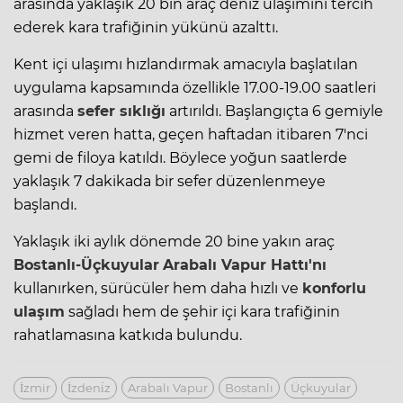
arasında yaklaşık 20 bin araç deniz ulaşımını tercih
ederek kara trafiğinin yükünü azalttı.
Kent içi ulaşımı hızlandırmak amacıyla başlatılan
uygulama kapsamında özellikle 17.00-19.00 saatleri
arasında
sefer sıklığı
artırıldı. Başlangıçta 6 gemiyle
hizmet veren hatta, geçen haftadan itibaren 7'nci
gemi de filoya katıldı. Böylece yoğun saatlerde
yaklaşık 7 dakikada bir sefer düzenlenmeye
başlandı.
Yaklaşık iki aylık dönemde 20 bine yakın araç
Bostanlı-Üçkuyular
Arabalı
Vapur
Hattı'nı
kullanırken, sürücüler hem daha hızlı ve
konforlu
ulaşım
sağladı hem de şehir içi kara trafiğinin
rahatlamasına katkıda bulundu.
İzmir
İzdeni̇z
Arabalı Vapur
Bostanlı
Üçkuyular