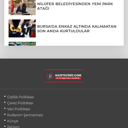
NİLÜFER BELEDİYESİNDEN YENİ PARK
ATAĞI
BURSA'DA ENKAZ ALTINDA KALMAKTAN
SON ANDA KURTULDULAR
AFYONKARAHİSAR'DA OTOBÜS
KAMYONETE ÇARPTI: 1 ÖLÜ, 15 YARALI
BURSA'DA DEPO YANGINI BİNAYA
SIÇRAMADAN SÖNDÜRÜLDÜ
BURSA'DA KIRSAL MAHALLE
Gizlilik Politikası
YOLLARINDA KORFOR ARTIYOR
Çerez Politikası
Veri Politikası
Kullanım Şartnamesi
SİLİVRİ'DE YANGIN: MAHSUR KALANLAR
BALKONLARDAN KURTARILDI
Künye
İletişim