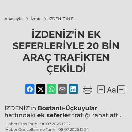
Anasayfa
İzmir
İZDENİZ'İN EK
SEFERLERİYLE
20 BİN ARAÇ
İZDENİZ'İN EK
TRAFİKTEN
ÇEKİLDİ
SEFERLERİYLE 20 BİN
ARAÇ TRAFİKTEN
ÇEKİLDİ
İZDENİZ'in
Bostanlı-Üçkuyular
hattındaki
ek seferler
trafiği rahatlattı.
Haber Giriş Tarihi: 08.07.2026 12:22
Haber Güncellenme Tarihi: 08.07.2026 12:24