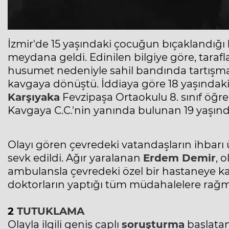
İzmir'de
15 yaşındaki
çocuğun bıçaklandığı
meydana geldi. Edinilen bilgiye göre, taraf
husumet nedeniyle sahil bandında tartışma 
kavgaya dönüştü. İddiaya göre 18 yaşındaki
Karşıyaka
Fevzipaşa Ortaokulu 8. sınıf öğre
Kavgaya C.C.'nin yanında bulunan 19 yaşında
Olayı gören çevredeki vatandaşların ihbarı
sevk edildi. Ağır yaralanan
Erdem Demir
, 
ambulansla çevredeki özel bir hastaneye kaldı
doktorların yaptığı tüm müdahalelere rağm
2
TUTUKLAMA
Olayla ilgili geniş çaplı
soruşturma
başlata