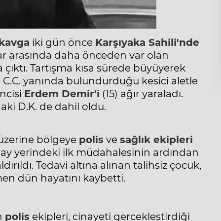
kavga
iki gün önce
Karşıyaka
Sahili'nde
lar arasında daha önceden var olan
çıktı. Tartışma kısa sürede büyüyerek
 C.C. yanında bulundurduğu kesici aletle
ncisi
Erdem Demir'i
(15) ağır yaraladı.
ki D.K. de dahil oldu.
 üzerine bölgeye
polis
ve
sağlık ekipleri
olay yerindeki ilk müdahalesinin ardından
rıldı. Tedavi altına alınan talihsiz çocuk,
en dün hayatını kaybetti.
n
polis
ekipleri, cinayeti gerçekleştirdiği