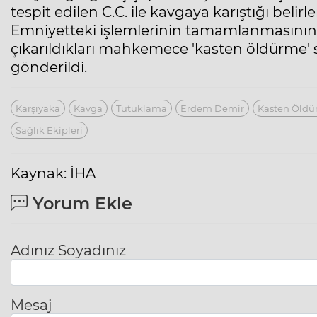
tespit edilen C.C. ile kavgaya karıştığı belirl
Emniyetteki işlemlerinin tamamlanmasının a
çıkarıldıkları mahkemece 'kasten öldürme'
gönderildi.
Karşıyaka
Kavga
Tutuklama
Erdem Demir
Kasten Öld
Sağlık Ekipleri
Kaynak: İHA
Yorum Ekle
Adınız Soyadınız
Mesaj