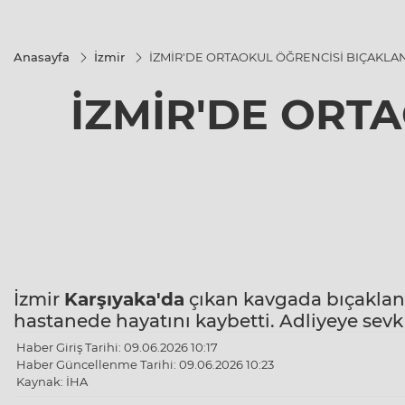
Anasayfa
İzmir
İZMİR'DE ORTAOKUL ÖĞRENCİSİ BIÇAKL
İZMİR'DE ORT
İzmir
Karşıyaka'da
çıkan kavgada bıçaklana
hastanede hayatını kaybetti. Adliyeye sevk
Haber Giriş Tarihi: 09.06.2026 10:17
Haber Güncellenme Tarihi: 09.06.2026 10:23
Kaynak: İHA