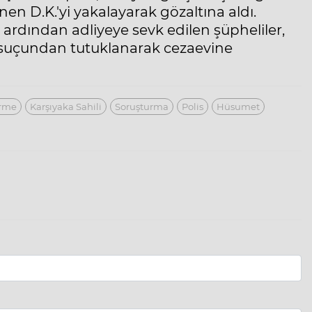
enen D.K.'yi yakalayarak gözaltına aldı.
rdından adliyeye sevk edilen şüpheliler,
 suçundan tutuklanarak cezaevine
ürme
Karşıyaka Sahili
Soruşturma
Polis
Hüsumet