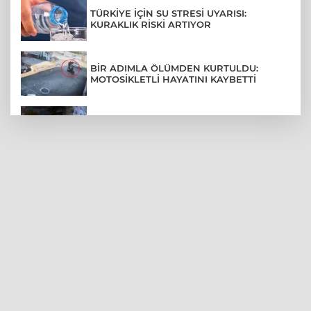
TÜRKİYE İÇİN SU STRESİ UYARISI:
KURAKLIK RİSKİ ARTIYOR
BİR ADIMLA ÖLÜMDEN KURTULDU:
MOTOSİKLETLİ HAYATINI KAYBETTİ
SON DAKİKA... BAHÇELİEVLER'DE 6
KATLI BİNA ÇÖKTÜ
BURSA ŞEHİR HASTANESİ OTOPARKI
AĞUSTOS AYINDA HİZMETE AÇILIYOR
BURSALI DAĞCILARDAN AĞRI DAĞI
ZİRVESİNDE BURSASPOR'A DESTEK
KÜBRA DENİZCİ KESKİN KUPASINI
BAŞKAN AYDIN'A SUNDU