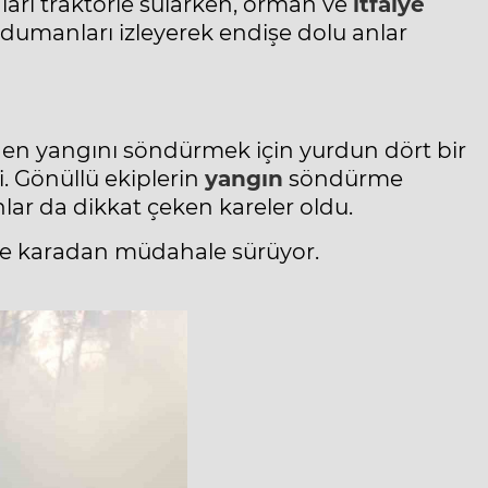
ları traktörle sularken, orman ve
itfaiye
e dumanları izleyerek endişe dolu anlar
n yangını söndürmek için yurdun dört bir
i. Gönüllü ekiplerin
yangın
söndürme
lar da dikkat çeken kareler oldu.
 ve karadan müdahale sürüyor.