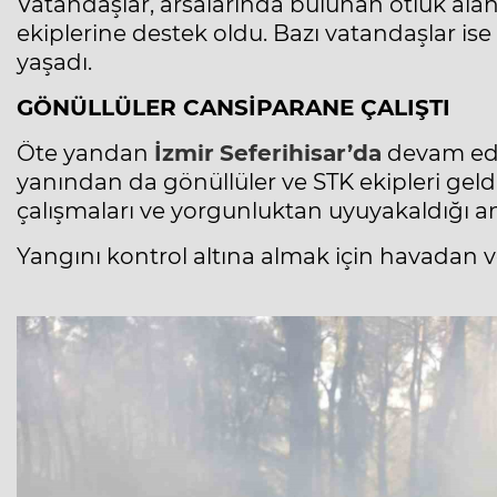
Vatandaşlar, arsalarında bulunan otluk alan
ekiplerine destek oldu. Bazı vatandaşlar is
yaşadı.
GÖNÜLLÜLER CANSİPARANE ÇALIŞTI
Öte yandan
İzmir
Seferihisar’da
devam ede
yanından da gönüllüler ve STK ekipleri geld
çalışmaları ve yorgunluktan uyuyakaldığı an
Yangını kontrol altına almak için havadan