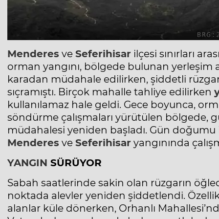
Menderes
ve
Seferihisar
ilçesi sınırları ar
orman yangını, bölgede bulunan yerleşim a
karadan müdahale edilirken, şiddetli rüzgarı
sıçramıştı. Birçok mahalle tahliye edilirken
kullanılamaz hale geldi. Gece boyunca, or
söndürme çalışmaları yürütülen bölgede, g
müdahalesi yeniden başladı. Gün doğumu ile
Menderes
ve
Seferihisar
yangınında çalışm
YANGIN
SÜRÜYOR
Sabah saatlerinde sakin olan rüzgarın öğled
noktada alevler yeniden şiddetlendi. Özel
alanlar küle dönerken, Orhanlı Mahallesi’nd