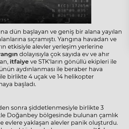
asına dün başlayan ve geniş bir alana yayılan
lanlarına sıçramıştı. Yangına havadan ve
n etkisiyle alevler yerleşim yerlerine
yangın
dolayısıyla çok sayıda ev ve ahır
man,
itfaiye
ve STK‘ların gönüllü ekipleri ile
ünün aydınlanması ile beraber hava
 birlikte 4 uçak ve 14 helikopter
aya başladı.
en sonra şiddetlenmesiyle birlikte 3
likle Doğanbey bölgesinde bulunan çamlık
e evlere yaklaşan alevler panik oluşturdu.