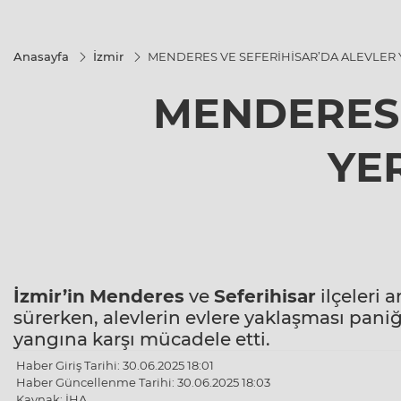
Anasayfa
İzmir
MENDERES VE SEFERİHİSAR’DA ALEVLER 
MENDERES 
YE
İzmir’in
Menderes
ve
Seferihisar
ilçeleri
sürerken, alevlerin evlere yaklaşması paniğe
yangına karşı mücadele etti.
Haber Giriş Tarihi: 30.06.2025 18:01
Haber Güncellenme Tarihi: 30.06.2025 18:03
Kaynak: İHA