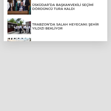
ÜSKÜDAR’DA BAŞKANVEKİLİ SEÇİMİ
DÖRDÜNCÜ TURA KALDI
TRABZON’DA SALAH HEYECANI: ŞEHİR
YILDIZI BEKLİYOR
BURSA’NIN FETHİ COŞKUSU
BÜYÜKORHAN’A TAŞINDI
LGS YERLEŞTİRME SONUÇLARI
AÇIKLANDI! İŞTE TÜM TARİHLER
MUDANYA PLAJLARINDA YOĞUNLUK:
TATİLCİLER SAHİLLERE AKIN ETTİ
BURSA FESTİVALİ'NDE MUHTEŞEM
TİYATRO GECESİ