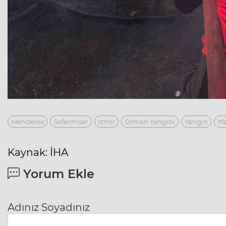
Menderes
Seferihisar
Izmir
Orman Yangını
Yangın
It
Kaynak: İHA
Yorum Ekle
Adınız Soyadınız