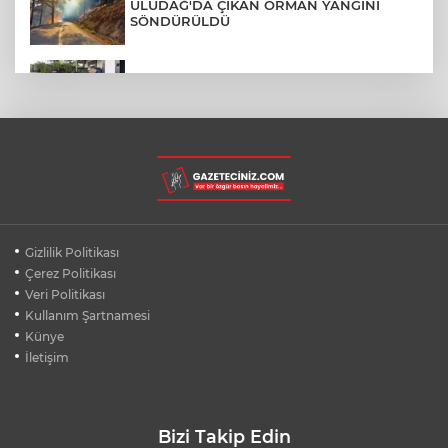
ULUDAĞ'DA ÇIKAN ORMAN YANGINI
SÖNDÜRÜLDÜ
MENDERES BELEDİYE BAŞKANI İHRAÇ
TALEBİYLE DİSİPLİNE SEVK EDİLDİ
ASLI HÜNEL'DEN BURSA'DA
UNUTULMAZ KONSER
BEŞİKTAŞ'TAN AVRUPA'DA KRİTİK
Gizlilik Politikası
DEPLASMAN ZAFERİ
Çerez Politikası
Veri Politikası
Kullanım Şartnamesi
VAN'DA İŞİTME ENGELLİ MÜŞTERİ,
HALIYI HALAY ÇEKEREK ALDI
Künye
İletişim
Bizi Takip Edin