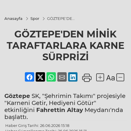
Anasayfa
Spor
GÖZTEPE'DEN
MİNİK
TARAFTARLARA
GÖZTEPE'DEN MİNİK
KARNE
SÜRPRİZİ
TARAFTARLARA KARNE
SÜRPRİZİ
Göztepe
SK, "Şehrimin Takımı" projesiyle
"Karneni Getir, Hediyeni Götür"
etkinliğini
Fahrettin Altay
Meydanı'nda
başlattı.
Haber Giriş Tarihi: 26.06.2026 15:18