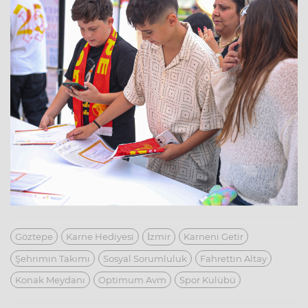
Göztepe
Karne Hediyesi
İzmir
Karneni Getir
Şehrimin Takımı
Sosyal Sorumluluk
Fahrettin Altay
Konak Meydanı
Optimum Avm
Spor Kulübü