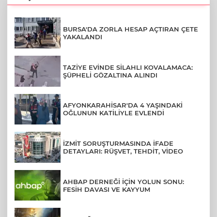
BURSA'DA ZORLA HESAP AÇTIRAN ÇETE
YAKALANDI
TAZİYE EVİNDE SİLAHLI KOVALAMACA:
ŞÜPHELİ GÖZALTINA ALINDI
AFYONKARAHİSAR'DA 4 YAŞINDAKİ
OĞLUNUN KATİLİYLE EVLENDİ
İZMİT SORUŞTURMASINDA İFADE
DETAYLARI: RÜŞVET, TEHDİT, VİDEO
AHBAP DERNEĞİ İÇİN YOLUN SONU:
FESİH DAVASI VE KAYYUM