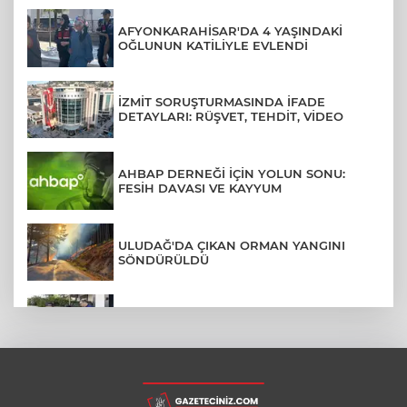
AFYONKARAHİSAR'DA 4 YAŞINDAKİ
OĞLUNUN KATİLİYLE EVLENDİ
İZMİT SORUŞTURMASINDA İFADE
DETAYLARI: RÜŞVET, TEHDİT, VİDEO
AHBAP DERNEĞİ İÇİN YOLUN SONU:
FESİH DAVASI VE KAYYUM
ULUDAĞ'DA ÇIKAN ORMAN YANGINI
SÖNDÜRÜLDÜ
MENDERES BELEDİYE BAŞKANI İHRAÇ
TALEBİYLE DİSİPLİNE SEVK EDİLDİ
ASLI HÜNEL'DEN BURSA'DA
UNUTULMAZ KONSER