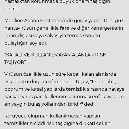
hastalıktan korunmada büyük önem taşıdığını
belirtti.
Medline Adana Hastanesi’nde görev yapan Dr. Uğuz,
hantavirüsün genellikle
fare
ve diğer kemirgenlerin
idrarı, dışkısı veya salyasıyla temas sonucu
bulaştığını söyledi.
“KAPALI VE KULLANILMAYAN ALANLAR RİSK
TAŞIYOR”
Virüsün özellikle uzun süre kapalı kalan alanlarda
risk oluşturduğunu ifade eden Uğuz, "Depo, ahır,
bodrum ve kırsal yapılarda
temizlik
sırasında havaya
karışan virüs partiküllerinin solunması
enfeksiyon
un
en yaygın bulaş yollarından biridir" dedi.
Koruyucu ekipman kullanılmadan yapılan
temizliklerin ciddi risk taşıdığına dikkati çeken