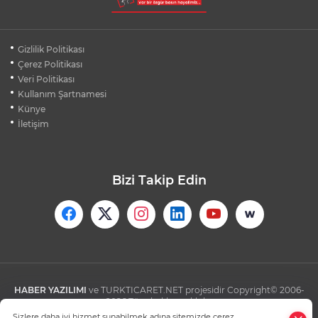
BEŞİKTAŞ'TAN AVRUPA'DA KRİTİK
Gizlilik Politikası
DEPLASMAN ZAFERİ
Çerez Politikası
Veri Politikası
Kullanım Şartnamesi
VAN'DA İŞİTME ENGELLİ MÜŞTERİ,
HALIYI HALAY ÇEKEREK ALDI
Künye
İletişim
Bizi Takip Edin
HABER YAZILIMI
ve TURKTICARET.NET projesidir Copyright© 2006-
2026 Tüm hakları saklıdır.
Sizlere daha iyi hizmet sunabilmek adına sitemizde çerez