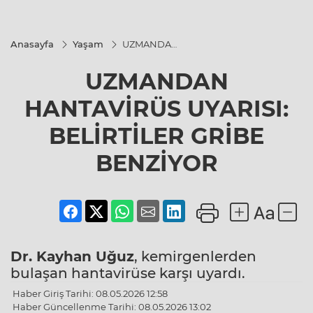
Anasayfa
Yaşam
UZMANDAN
HANTAVİRÜS
UYARISI:
UZMANDAN
BELİRTİLER
GRİBE
BENZİYOR
HANTAVİRÜS UYARISI:
BELİRTİLER GRİBE
BENZİYOR
Dr. Kayhan Uğuz
, kemirgenlerden
bulaşan hantavirüse karşı uyardı.
Haber Giriş Tarihi: 08.05.2026 12:58
Haber Güncellenme Tarihi: 08.05.2026 13:02