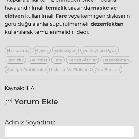
havalandırılmalı,
temizlik
sırasında
maske ve
eldiven
kullanılmalı.
Fare
veya kemirgen dışkısının
görüldüğü alanlar süpürülmemeli,
dezenfektan
kullanılarak temizlenmelidir" dedi.
Hantavirüs
Hijyen
Enfeksiyon
Dr. Kayhan Uğuz
Temizlik
Belirtiler
Fare
Kapalı Alanlar
Dezenfektan
Akciğer Problemleri
Maske Ve Eldiven
Grip Benzeri
Kaynak: İHA
Yorum Ekle
Adınız Soyadınız