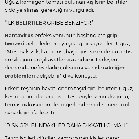
Uğuz, kemirgen teması bulunan kişilerin belirtileri
ciddiye alması gerektiğini vurguladı.
“İLK
BELİRTİLER
GRİBE BENZİYOR”
Hantavirüs
enfeksiyonunun başlangıçta
grip
benzeri
belirtilerle ortaya çıktığını kaydeden Uğuz,
"Ateş, halsizlik, kas ağrısı, baş ağrısı ve mide bulantısı
en sık görülen şikayetler arasındadır. İlerleyen
dönemde nefes darlığı, öksürük ve ciddi
akciğer
problemleri
gelişebilir" diye konuştu.
Erken teşhisin hayati önem taşıdığını belirten Uğuz,
kesin tanının laboratuvar testleriyle konulduğunu,
temas öyküsünün de değerlendirmede önemli rol
oynadığını ifade etti.
“RİSK GRUBUNDAKİLER DAHA DİKKATLİ OLMALI”
Tarım işçileri, çiftçiler, kamp yapan kişiler, depo