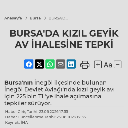
Anasayfa
Bursa
BURSA'DA
KIZIL
GEYİK AV
BURSA'DA KIZIL GEYİK
İHALESİNE
TEPKİ
AV İHALESİNE TEPKİ
Bursa'nın
İnegöl ilçesinde bulunan
İnegöl Devlet Avlağı'nda kızıl geyik avı
için 225 bin TL'ye ihale açılmasına
tepkiler sürüyor.
Haber Giriş Tarihi: 23.06.2026 17:55
Haber Güncellenme Tarihi: 23.06.2026 17:56
Kaynak: İHA