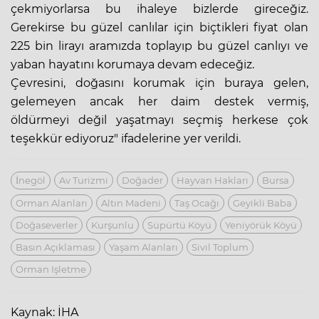
çekmiyorlarsa bu ihaleye bizlerde gireceğiz.
Gerekirse bu güzel canlılar için biçtikleri fiyat olan
225 bin lirayı aramızda toplayıp bu güzel canlıyı ve
yaban hayatını korumaya devam edeceğiz.
Çevresini, doğasını korumak için buraya gelen,
gelemeyen ancak her daim destek vermiş,
öldürmeyi değil yaşatmayı seçmiş herkese çok
teşekkür ediyoruz" ifadelerine yer verildi.
İnegöl
Av Turizmi
Doğader
Hayvan Hakları
Bursa
Orman Alanları
Altın Madeni
Taş Ocağı
Geyikli Baba
Doğaseverler
Kurşunlu
Süpürtü Köyü
Yeniyörük Köyü
Basın Açıklaması
Yaşam Alanları
Sivil Toplum
Orman Işletme
Kaynak: İHA