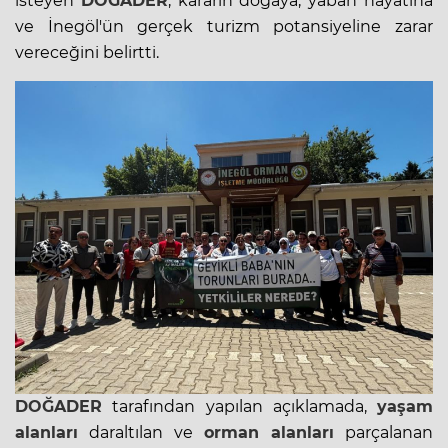
isteyen
DOĞADER
, kararın doğaya, yaban hayatına
ve İnegöl'ün gerçek turizm potansiyeline zarar
vereceğini belirtti.
DOĞADER
tarafından yapılan açıklamada,
yaşam
alanları
daraltılan ve
orman alanları
parçalanan