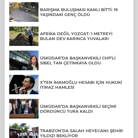
BARIŞMA BULUŞMASI KANLI BİTTİ: 19
YAŞINDAKİ GENÇ ÖLDÜ
AFRİKA DEĞİL YOZGAT: 1 METREYİ
BULAN DEV KARINCA YUVALARI
ÜSKÜDAR’DA BAŞKANVEKİLİ CHP’Lİ
SİBEL TAN ÇETİNKAYA OLDU
X’TEN İMAMOĞLU HESABI İÇİN HUKUKİ
İTİRAZ HAMLESİ
ÜSKÜDAR’DA BAŞKANVEKİLİ SEÇİMİ
DÖRDÜNCÜ TURA KALDI
TRABZON’DA SALAH HEYECANI: ŞEHİR
YILDIZI BEKLİYOR