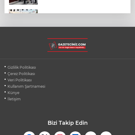
BURSA’NIN FETHİ COŞKUSU
BÜYÜKORHAN’A TAŞINDI
LGS YERLEŞTİRME SONUÇLARI
AÇIKLANDI! İŞTE TÜM TARİHLER
MUDANYA PLAJLARINDA YOĞUNLUK:
Gizlilik Politikası
TATİLCİLER SAHİLLERE AKIN ETTİ
Çerez Politikası
Veri Politikası
Kullanım Şartnamesi
BURSA FESTİVALİ'NDE MUHTEŞEM
TİYATRO GECESİ
Künye
İletişim
Bizi Takip Edin