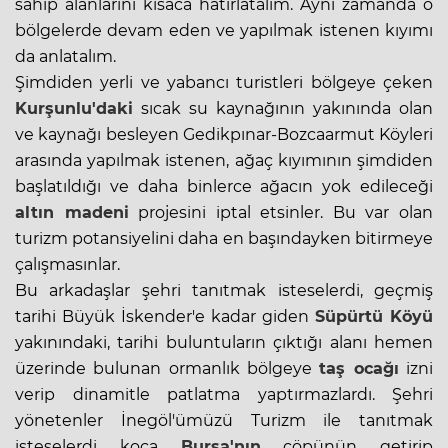
sahip alanlarını kısaca hatırlatalım. Aynı zamanda o
bölgelerde devam eden ve yapılmak istenen kıyımı
da anlatalım.
Şimdiden yerli ve yabancı turistleri bölgeye çeken
Kurşunlu'daki
sıcak su kaynağının yakınında olan
ve kaynağı besleyen Gedikpınar-Bozcaarmut Köyleri
arasında yapılmak istenen, ağaç kıyımının şimdiden
başlatıldığı ve daha binlerce ağacın yok edileceği
altın madeni
projesini iptal etsinler. Bu var olan
turizm potansiyelini daha en başındayken bitirmeye
çalışmasınlar.
Bu arkadaşlar şehri tanıtmak isteselerdi, geçmiş
tarihi Büyük İskender'e kadar giden
Süpürtü Köyü
yakınındaki, tarihi buluntuların çıktığı alanı hemen
üzerinde bulunan ormanlık bölgeye
taş ocağı
izni
verip dinamitle patlatma yaptırmazlardı. Şehri
yönetenler İnegöl'ümüzü Turizm ile tanıtmak
isteselerdi koca
Bursa'nın
çöpünün getirip