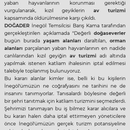
yaban hayvanlarının korunması gerektiği
vurgulanarak, kızıl geyiklerin
av turizmi
kapsamında öldürülmesine karşı çıkıldı.
DOĞADER
İnegöl Temsilcisi Barış Kama tarafından
gerçekleştirilen açıklamada "Değerli
doğaseverler
bugün burada
yaşam alanları
daraltılan,
orman
alanları
parçalanan yaban hayvanlarının en nadide
canlılarından kızıl geyiğin
av turizmi
adı altında
yapılmak istenen katliam ihalesinin iptal edilmesi
talebiyle toplanmış bulunuyoruz.
Bu kararı alanlar kimler ise, belli ki bu kişilerin
İnegöl'ümüzün ne coğrafyasını ne tarihini ne de
insanını tanımıyorlar. Tanısalardı böylesine değerli
bir şehri tanıtmak için katliam turizmini seçmezlerdi.
Şehrimizi tanımayan bu iş bilmez karar alıcılara ve
bu kararı halen daha iptal ettirmeyen yöneticilere
önce İnegöl'ümüzün gerçek turizm potansiyeline