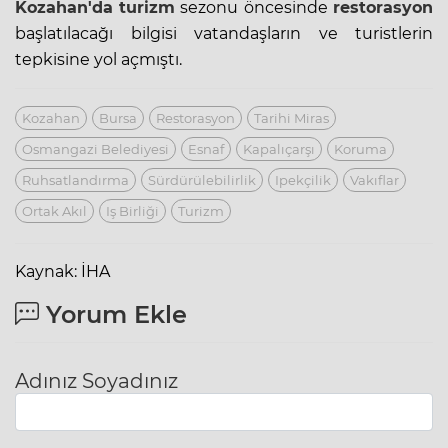
Kozahan'da
turizm
sezonu öncesinde
restorasyon
başlatılacağı bilgisi vatandaşların ve turistlerin
tepkisine yol açmıştı.
Kozahan
Bursa
Restorasyon
Tarihi Miras
Osmangazi Belediyesi
Esnaf
Kapalıçarşı
Koruma
Ruhsatlandırma
Sürdürülebilirlik
Ipekçilik
Vakıflar
Ortak Akıl
Iş Birliği
Turizm
Kaynak: İHA
Yorum Ekle
Adınız Soyadınız