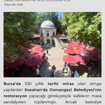
Haber Güncellenme Tarihi: 29.06.2026 12:33
Kaynak: İHA
Bursa'da
530 yıllık
tarihi miras
olan simge
yapılardan
Kozahan'da
Osmangazi Belediyesi'nin
restorasyon
yapacağı gerekçesiyle kafelerin
masa
sandalyeleri toplanmıştı. Ancak belediye