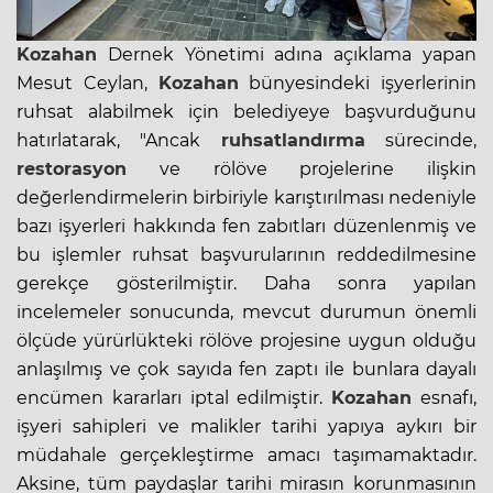
Kozahan
Dernek Yönetimi adına açıklama yapan
Mesut Ceylan,
Kozahan
bünyesindeki işyerlerinin
ruhsat alabilmek için belediyeye başvurduğunu
hatırlatarak, "Ancak
ruhsatlandırma
sürecinde,
restorasyon
ve rölöve projelerine ilişkin
değerlendirmelerin birbiriyle karıştırılması nedeniyle
bazı işyerleri hakkında fen zabıtları düzenlenmiş ve
bu işlemler ruhsat başvurularının reddedilmesine
gerekçe gösterilmiştir. Daha sonra yapılan
incelemeler sonucunda, mevcut durumun önemli
ölçüde yürürlükteki rölöve projesine uygun olduğu
anlaşılmış ve çok sayıda fen zaptı ile bunlara dayalı
encümen kararları iptal edilmiştir.
Kozahan
esnafı,
işyeri sahipleri ve malikler tarihi yapıya aykırı bir
müdahale gerçekleştirme amacı taşımamaktadır.
Aksine, tüm paydaşlar tarihi mirasın korunmasının