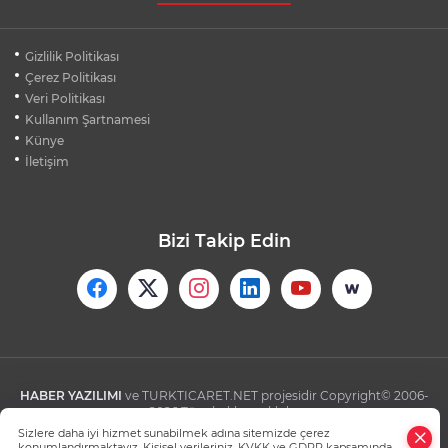
MUDANYA PLAJLARINDA YOĞUNLUK:
Gizlilik Politikası
TATİLCİLER SAHİLLERE AKIN ETTİ
Çerez Politikası
Veri Politikası
Kullanım Şartnamesi
BURSA FESTİVALİ'NDE MUHTEŞEM
TİYATRO GECESİ
Künye
İletişim
Bizi Takip Edin
HABER YAZILIMI
ve TURKTICARET.NET projesidir Copyright© 2006-
2026 Tüm hakları saklıdır.
Sizlere daha iyi hizmet sunabilmek adına sitemizde çerez
konumlandırmaktayız. Kişisel verileriniz, KVKK ve GDPR kapsamında