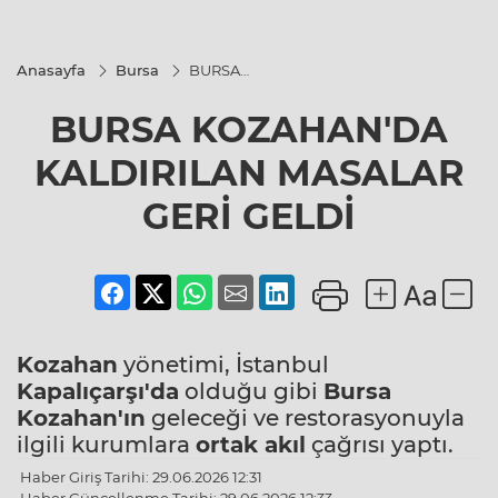
Anasayfa
Bursa
BURSA
KOZAHAN'DA
KALDIRILAN
BURSA KOZAHAN'DA
MASALAR
GERİ GELDİ
KALDIRILAN MASALAR
GERİ GELDİ
Kozahan
yönetimi, İstanbul
Kapalıçarşı'da
olduğu gibi
Bursa
Kozahan'ın
geleceği ve restorasyonuyla
ilgili kurumlara
ortak akıl
çağrısı yaptı.
Haber Giriş Tarihi: 29.06.2026 12:31