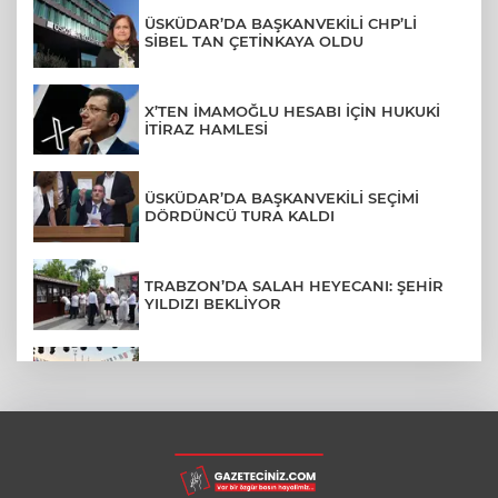
ÜSKÜDAR’DA BAŞKANVEKİLİ CHP’Lİ
SİBEL TAN ÇETİNKAYA OLDU
X’TEN İMAMOĞLU HESABI İÇİN HUKUKİ
İTİRAZ HAMLESİ
ÜSKÜDAR’DA BAŞKANVEKİLİ SEÇİMİ
DÖRDÜNCÜ TURA KALDI
TRABZON’DA SALAH HEYECANI: ŞEHİR
YILDIZI BEKLİYOR
BURSA’NIN FETHİ COŞKUSU
BÜYÜKORHAN’A TAŞINDI
LGS YERLEŞTİRME SONUÇLARI
AÇIKLANDI! İŞTE TÜM TARİHLER