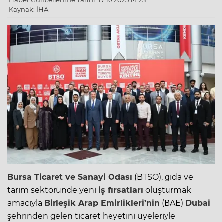
Haber Güncellenme Tarihi: 17.10.2025 14:23
Kaynak: İHA
Bursa Ticaret ve Sanayi Odası
(BTSO),
gıda ve
tarım
sektöründe yeni
iş fırsatları
oluşturmak
amacıyla
Birleşik Arap Emirlikleri’nin
(BAE)
Dubai
şehrinden gelen ticaret heyetini üyeleriyle