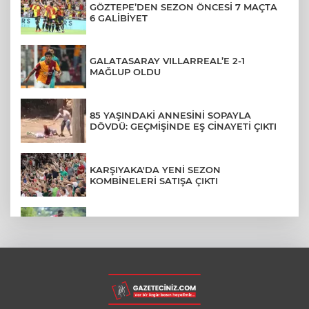
GÖZTEPE’DEN SEZON ÖNCESİ 7 MAÇTA
6 GALİBİYET
GALATASARAY VILLARREAL’E 2-1
MAĞLUP OLDU
85 YAŞINDAKİ ANNESİNİ SOPAYLA
DÖVDÜ: GEÇMİŞİNDE EŞ CİNAYETİ ÇIKTI
KARŞIYAKA'DA YENİ SEZON
KOMBİNELERİ SATIŞA ÇIKTI
GÖZTEPE’DE ARMSTRONG RÜZGARI:
TARAFTARDAN TAM NOT ALDI
BURSA’DA ALKOLLÜ ŞAHSIN FUTBOLCU
PERFORMANSI KAMERADA