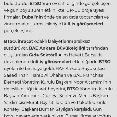
buluşturdu.
BTSO’nun
ev sahipliğinde gerçekleşen
ve gün boyu süren etkinlikte, UR-GE proje üyesi
firmalar,
Dubai’nin
önde gelen gıda toptancıları ve
zincir market temsilcileriyle
ikili iş görüşmeleri
gerçekleştirdi.
BTSO
,
ihracat
odaklı faaliyetlerini aralıksız
sürdürüyor.
BAE Ankara Büyükelçiliği
tarafından
oluşturulan
Gıda Sektörü
Alım Heyeti, Bursa’da
düzenlenen
ikili iş görüşmeleri
etkinliğinde
BTSO
üyeleri ile bir araya geldi. BAE Ankara Büyükelçisi
Saeed Thani Hareb Al Dhaheri ve BAE Franchise
Derneği Yönetim Kurulu Başkanı Noor Altamimi’nin
de eşlik ettiği ticaret heyetini,
BTSO
Yönetim Kurulu
Başkan Yardımcısı Cüneyt Şener ve Meclis Başkan
Yardımcısı Murat Bayizit ile Gıda ve Paketli Ürünler
Konseyi Başkanı Burhan Sayılgan karşıladı. Gün
boyu devam eden etkinlikte, Bursalı firmalar yoğun