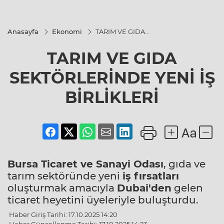
Anasayfa
Ekonomi
TARIM VE GIDA
SEKTÖRLERİNDE
YENİ İŞ
TARIM VE GIDA
BİRLİKLERİ
SEKTÖRLERİNDE YENİ İŞ
BİRLİKLERİ
Bursa Ticaret ve Sanayi Odası
, gıda ve
tarım sektöründe yeni
iş fırsatları
oluşturmak amacıyla
Dubai'den
gelen
ticaret heyetini üyeleriyle buluşturdu.
Haber Giriş Tarihi: 17.10.2025 14:20