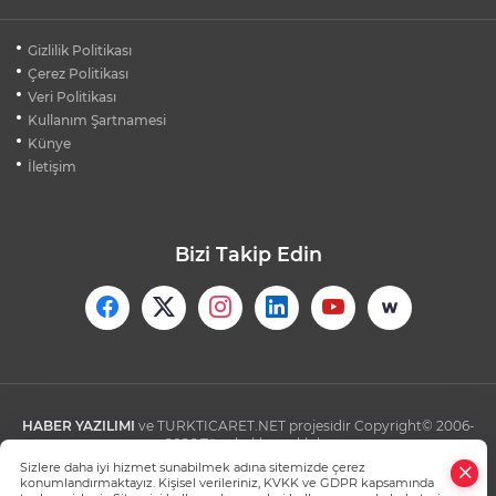
FENERBAHÇE STURM GRAZ KARŞISINDA
Gizlilik Politikası
PLAY-OFF İÇİN SAHADA
Çerez Politikası
Veri Politikası
Kullanım Şartnamesi
OSMANGAZİ BELEDİYESİ PAZARLARDAN
AYLIK 600 TON ATIK TOPLUYOR
Künye
İletişim
Bizi Takip Edin
HABER YAZILIMI
ve TURKTICARET.NET projesidir Copyright© 2006-
2026 Tüm hakları saklıdır.
Sizlere daha iyi hizmet sunabilmek adına sitemizde çerez
konumlandırmaktayız. Kişisel verileriniz, KVKK ve GDPR kapsamında