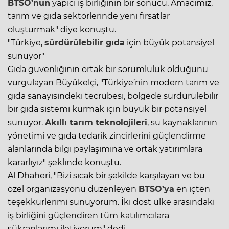
BTSO’nun
yapıcı iş birliğinin bir sonucu. Amacımız,
tarım ve gıda sektörlerinde yeni fırsatlar
oluşturmak" diye konuştu.
"Türkiye,
sürdürülebilir gıda
için büyük potansiyel
sunuyor"
Gıda güvenliğinin ortak bir sorumluluk olduğunu
vurgulayan Büyükelçi, "Türkiye’nin modern tarım ve
gıda sanayisindeki tecrübesi, bölgede sürdürülebilir
bir gıda sistemi kurmak için büyük bir potansiyel
sunuyor.
Akıllı tarım teknolojileri
, su kaynaklarının
yönetimi ve gıda tedarik zincirlerini güçlendirme
alanlarında bilgi paylaşımına ve ortak yatırımlara
kararlıyız" şeklinde konuştu.
Al Dhaheri, "Bizi sıcak bir şekilde karşılayan ve bu
özel organizasyonu düzenleyen
BTSO’ya
en içten
teşekkürlerimi sunuyorum. İki dost ülke arasındaki
iş birliğini güçlendiren tüm katılımcılara
şükranlarımı iletiyorum" dedi.