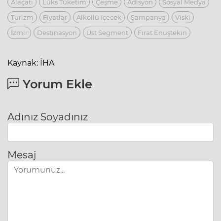
Alaçatı
Lüks Tüketim
Çeşme
Adisyon
Sosyal Medya
Turizm
Fiyatlar
Alkollü Içecek
Şampanya
Viski
İzmir
Destinasyon
Üst Segment
Fırat Enuştekin
Kaynak: İHA
Yorum Ekle
Adınız Soyadınız
Mesaj