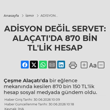
Anasayfa
İzmir
ADİSYON
DEĞİL
SERVET:
ADİSYON DEĞİL SERVET:
ALAÇATI'DA
870 BİN
TL'LİK
ALAÇATI'DA 870 BİN
HESAP
TL'LİK HESAP
Çeşme
Alaçatı'da
bir eğlence
mekanında kesilen 870 bin 150 TL'lik
hesap sosyal medyada gündem oldu.
Haber Giriş Tarihi: 30.06.2026 10:09
Haber Güncellenme Tarihi: 30.06.2026 10:18
Kaynak: İHA