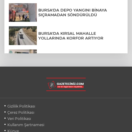
BURSA'DA DEPO YANGINI BİNAYA
SIÇRAMADAN SÖNDÜRÜLDÜ
BURSA'DA KIRSAL MAHALLE
YOLLARINDA KORFOR ARTIYOR
NİLÜFER'DE TEKNOLOJİK ALTYAPI
YENİLENİYOR
BURSA'DA YENİLENECEK LİSEDE YIKIM
BAŞLADI
TOFAŞ’IN SÜPER LİG FİKSTÜRÜ BELLİ
Gizlilik Politikası
OLDU
Çerez Politikası
Veri Politikası
Kullanım Şartnamesi
LUKAKU İÇİN FENERBAHÇE VE BEŞİKTAŞ
KARŞI KARŞIYA
Künye