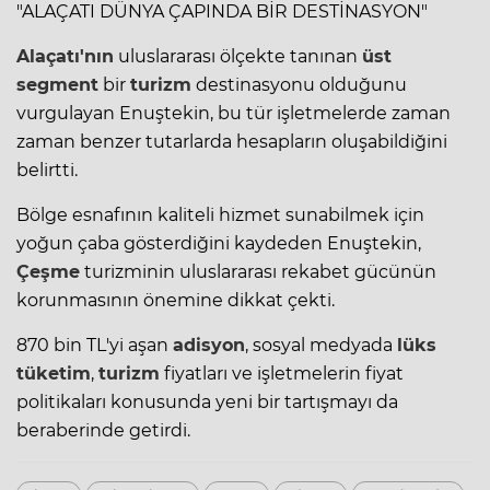
"ALAÇATI DÜNYA ÇAPINDA BİR DESTİNASYON"
Alaçatı'nın
uluslararası ölçekte tanınan
üst
segment
bir
turizm
destinasyonu olduğunu
vurgulayan Enuştekin, bu tür işletmelerde zaman
zaman benzer tutarlarda hesapların oluşabildiğini
belirtti.
Bölge esnafının kaliteli hizmet sunabilmek için
yoğun çaba gösterdiğini kaydeden Enuştekin,
Çeşme
turizminin uluslararası rekabet gücünün
korunmasının önemine dikkat çekti.
870 bin TL'yi aşan
adisyon
, sosyal medyada
lüks
tüketim
,
turizm
fiyatları ve işletmelerin fiyat
politikaları konusunda yeni bir tartışmayı da
beraberinde getirdi.