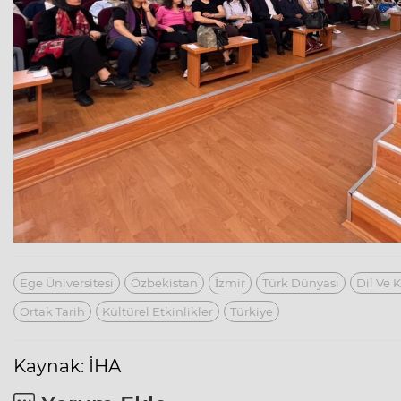
Ege Üniversitesi
Özbekistan
İzmir
Türk Dünyası
Dil Ve 
Ortak Tarih
Kültürel Etkinlikler
Türkiye
Kaynak: İHA