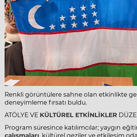
Renkli görüntülere sahne olan etkinlikte ge
deneyimleme fırsatı buldu.
ATÖLYE VE
KÜLTÜREL ETKİNLİKLER
DÜZE
Program süresince katılımcılar; yaygın
eğit
çalışmaları
, kültürel geziler ve etkileşim od