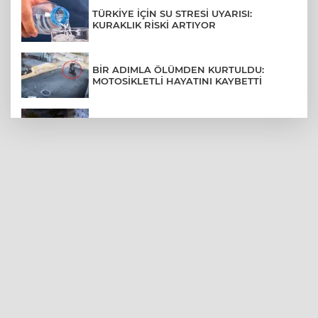
TÜRKİYE İÇİN SU STRESİ UYARISI:
KURAKLIK RİSKİ ARTIYOR
BİR ADIMLA ÖLÜMDEN KURTULDU:
MOTOSİKLETLİ HAYATINI KAYBETTİ
SON DAKİKA... BAHÇELİEVLER'DE 6
KATLI BİNA ÇÖKTÜ
BURSA ŞEHİR HASTANESİ OTOPARKI
AĞUSTOS AYINDA HİZMETE AÇILIYOR
BURSALI DAĞCILARDAN AĞRI DAĞI
ZİRVESİNDE BURSASPOR'A DESTEK
KÜBRA DENİZCİ KESKİN KUPASINI
BAŞKAN AYDIN'A SUNDU