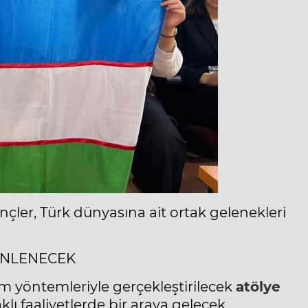
nçler, Türk dünyasına ait ortak gelenekleri
NLENECEK
im
yöntemleriyle gerçekleştirilecek
atölye
aklı faaliyetlerde bir araya gelecek.