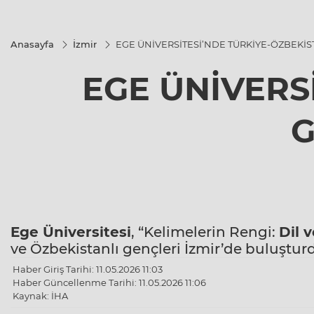
Anasayfa
İzmir
EGE ÜNİVERSİTESİ’NDE TÜRKİYE-ÖZBEKİ
EGE ÜNİVERS
G
Ege Üniversitesi
, “Kelimelerin Rengi:
Dil 
ve Özbekistanlı gençleri İzmir’de buluştur
Haber Giriş Tarihi: 11.05.2026 11:03
Haber Güncellenme Tarihi: 11.05.2026 11:06
Kaynak: İHA