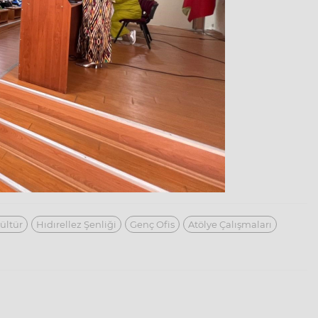
Kültür
Hıdırellez Şenliği
Genç Ofis
Atölye Çalışmaları