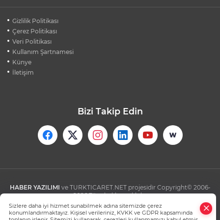
BEŞİKTAŞ'TAN AVRUPA'DA KRİTİK
Gizlilik Politikası
DEPLASMAN ZAFERİ
Çerez Politikası
Veri Politikası
Kullanım Şartnamesi
VAN'DA İŞİTME ENGELLİ MÜŞTERİ,
HALIYI HALAY ÇEKEREK ALDI
Künye
İletişim
Bizi Takip Edin
HABER YAZILIMI
ve TURKTICARET.NET projesidir Copyright© 2006-
2026 Tüm hakları saklıdır.
Sizlere daha iyi hizmet sunabilmek adına sitemizde çerez
konumlandırmaktayız. Kişisel verileriniz, KVKK ve GDPR kapsamında
toplanıp işlenir. Sitemizi kullanarak, çerezleri kullanmamızı kabul etmiş