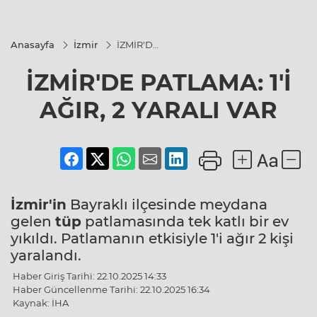
Anasayfa
İzmir
İZMİR'DE
PATLAMA:
1'İ AĞIR, 2
İZMİR'DE PATLAMA: 1'İ
YARALI
VAR
AĞIR, 2 YARALI VAR
İzmir'in
Bayraklı ilçesinde meydana
gelen
tüp
patlamasında tek katlı bir ev
yıkıldı. Patlamanın etkisiyle 1'i ağır 2 kişi
yaralandı.
Haber Giriş Tarihi: 22.10.2025 14:33
Haber Güncellenme Tarihi: 22.10.2025 16:34
Kaynak: İHA