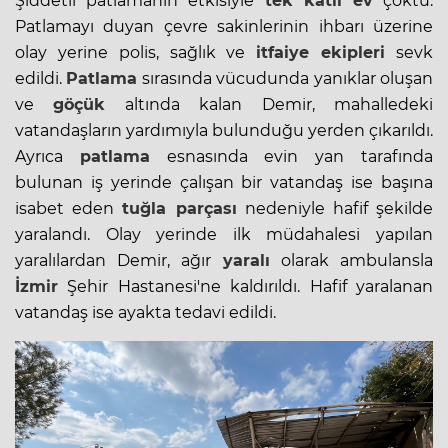
Şiddetli patlamanın etkisiyle
tek katlı ev
çöktü.
Patlamayı duyan çevre sakinlerinin ihbarı üzerine
olay yerine polis, sağlık ve
itfaiye ekipleri
sevk
edildi.
Patlama
sırasında vücudunda yanıklar oluşan
ve
göçük
altında kalan Demir, mahalledeki
vatandaşların yardımıyla bulunduğu yerden çıkarıldı.
Ayrıca
patlama
esnasında evin yan tarafında
bulunan iş yerinde çalışan bir vatandaş ise başına
isabet eden
tuğla parçası
nedeniyle hafif şekilde
yaralandı. Olay yerinde ilk müdahalesi yapılan
yaralılardan Demir, ağır
yaralı
olarak ambulansla
İzmir
Şehir Hastanesi'ne kaldırıldı. Hafif yaralanan
vatandaş ise ayakta tedavi edildi.