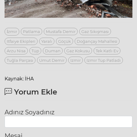
İzmir
Patlama
Mustafa Demir
Gaz Sıkışması
Itfaiye Ekipleri
Yaralı
Göçük
Doğançay Mahallesi
Arzu Nisa
Tüp
Duman
Gaz Kokusu
Tek Katlı Ev
Tuğla Parçası
Umut Demir
Izmir
Izmir Tüp Patladı
Kaynak: İHA
Yorum Ekle
Adınız Soyadınız
Mesaj