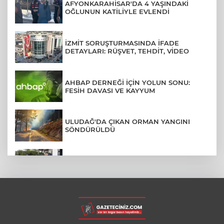
AFYONKARAHİSAR'DA 4 YAŞINDAKİ
OĞLUNUN KATİLİYLE EVLENDİ
İZMİT SORUŞTURMASINDA İFADE
DETAYLARI: RÜŞVET, TEHDİT, VİDEO
AHBAP DERNEĞİ İÇİN YOLUN SONU:
FESİH DAVASI VE KAYYUM
ULUDAĞ'DA ÇIKAN ORMAN YANGINI
SÖNDÜRÜLDÜ
MENDERES BELEDİYE BAŞKANI İHRAÇ
TALEBİYLE DİSİPLİNE SEVK EDİLDİ
ASLI HÜNEL'DEN BURSA'DA
UNUTULMAZ KONSER