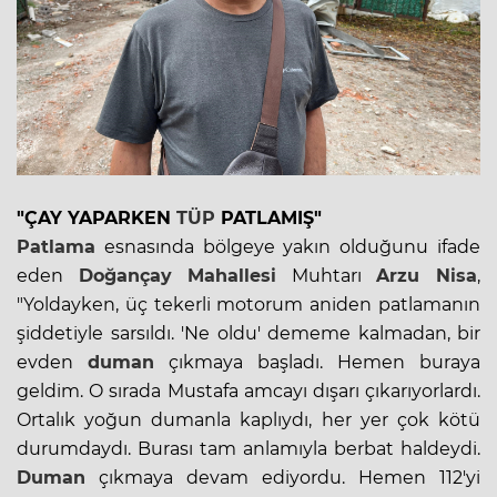
"ÇAY YAPARKEN
TÜP
PATLAMIŞ"
Patlama
esnasında bölgeye yakın olduğunu ifade
eden
Doğançay Mahallesi
Muhtarı
Arzu Nisa
,
"Yoldayken, üç tekerli motorum aniden patlamanın
şiddetiyle sarsıldı. 'Ne oldu' dememe kalmadan, bir
evden
duman
çıkmaya başladı. Hemen buraya
geldim. O sırada Mustafa amcayı dışarı çıkarıyorlardı.
Ortalık yoğun dumanla kaplıydı, her yer çok kötü
durumdaydı. Burası tam anlamıyla berbat haldeydi.
Duman
çıkmaya devam ediyordu. Hemen 112'yi