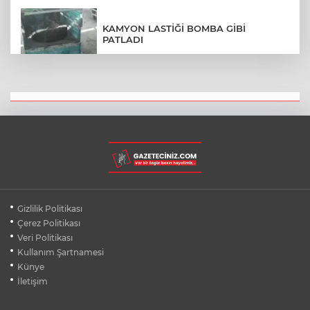
KAMYON LASTİĞİ BOMBA GİBİ
PATLADI
CAN POLAT'IN KIZI CENAZEDE SİNİR
KRİZİ GEÇİRDİ
BÖLÜM BAŞKANI "DİPLOMANIZI
VERMİYORUM" DEDİ SALON KARIŞTI
Gizlilik Politikası
5 YAŞINDA 90 KİLOYDU 11 YAŞINDA
40 KİLO!
Çerez Politikası
Veri Politikası
Kullanım Şartnamesi
Künye
TÜNELDE MEYDANA GELEN
ZİNCİRLEME KAZANIN GÖRÜNÜTLERİ
İletişim
ORTAYA ÇIKTI