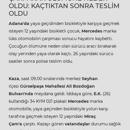
OLDU: KAÇTIKTAN SONRA TESLİM
OLDU
Adana'da
yaya geçidinden bisikletiyle karşıya geçmek
isteyen 12 yaşındaki bisikletli çocuk,
Mercedes
marka
lüks otomobilin çarpması sonucu hayatını kaybetti.
Çocuğun ölümüne neden olan sürücü aracı bırakarak
olay yerinden yaya olarak kaçtı. 26 yaşındaki sürücü
saatler sonra polise teslim oldu.
Kaza
, saat 09.00 sıralarında merkez
Seyhan
ilçesi
Gürselpaşa Mahallesi
Ali Bozdoğan
Bulvarı'nda
meydana geldi. İddiaya göre,
E.K.
(26)
kullandığı 34 KYM 021 plakalı
Mercedes
marka
otomobille, yaya geçinden bisikletiyle yolun karşı
tarafına geçmek isteyen 12 yaşındaki
Miraç
Çam'a
çarptı. Kazayı gören
vatandaşlar
durumu sağlık