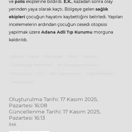
ve
polis
ekiplerine bildirdi.
E.K.
, kazadan sonra olay
yerinden yaya olarak kaçtı. Bölgeye gelen
sağlık
ekipleri
çocuğun hayatını kaybettiğini belirledi. Yapılan
incelemelerin ardından çocuğun cesedi otopsisi
yapılmak üzere
Adana
Adli Tıp Kurumu
morguna
kaldırıldı.
Adana
Kaza
Mercedes
Polis
Seyhan
Gürselpaşa Mahallesi
Ali Bozdoğan Bulvarı
Miraç Çam
E.k.
Adli Tıp Kurumu
Sağlık Ekipleri
Vatandaşlar
Oluşturulma Tarihi: 17 Kasım 2025,
Pazartesi 16:08
Güncellenme Tarihi: 17 Kasım 2025,
Pazartesi 16:13
İHA