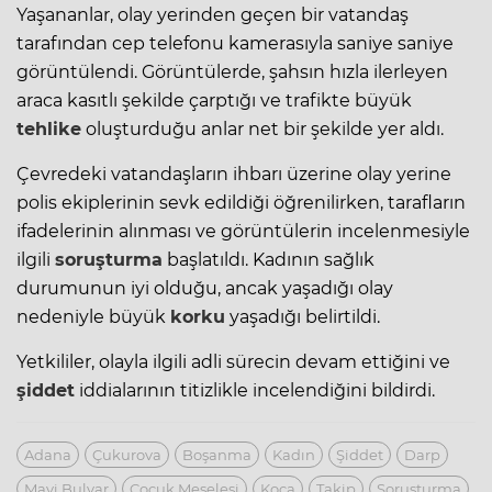
Yaşananlar, olay yerinden geçen bir vatandaş
tarafından cep telefonu kamerasıyla saniye saniye
görüntülendi. Görüntülerde, şahsın hızla ilerleyen
araca kasıtlı şekilde çarptığı ve trafikte büyük
tehlike
oluşturduğu anlar net bir şekilde yer aldı.
Çevredeki vatandaşların ihbarı üzerine olay yerine
polis
ekiplerinin sevk edildiği öğrenilirken, tarafların
ifadelerinin alınması ve görüntülerin incelenmesiyle
ilgili
soruşturma
başlatıldı. Kadının sağlık
durumunun iyi olduğu, ancak yaşadığı olay
nedeniyle büyük
korku
yaşadığı belirtildi.
Yetkililer, olayla ilgili adli sürecin devam ettiğini ve
şiddet
iddialarının titizlikle incelendiğini bildirdi.
Adana
Çukurova
Boşanma
Kadın
Şiddet
Darp
Mavi Bulvar
Çocuk Meselesi
Koca
Takip
Soruşturma