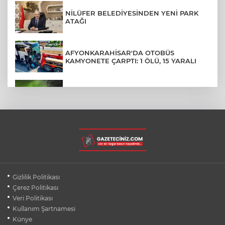
NİLÜFER BELEDİYESİNDEN YENİ PARK
ATAĞI
AFYONKARAHİSAR'DA OTOBÜS
KAMYONETE ÇARPTI: 1 ÖLÜ, 15 YARALI
AHBAP DERNEĞİ İÇİN YOLUN SONU:
FESİH DAVASI VE KAYYUM
OTOMOBİLE ÇARPAN MOTOSİKLETLİ
KARŞI ŞERİTTEKİ ARACIN ALTINDA KALDI
İZMİT SORUŞTURMASINDA İFADE
Gizlilik Politikası
DETAYLARI: RÜŞVET, TEHDİT, VİDEO
Çerez Politikası
Veri Politikası
Kullanım Şartnamesi
SİLİVRİ'DE YANGIN: MAHSUR KALANLAR
BALKONLARDAN KURTARILDI
Künye