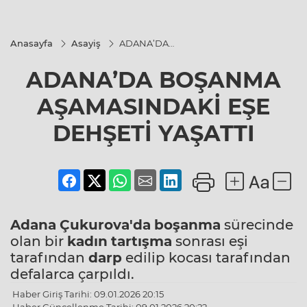
Anasayfa
Asayiş
ADANA’DA
BOŞANMA
AŞAMASINDAKİ
ADANA’DA BOŞANMA
EŞE DEHŞETİ
YAŞATTI
AŞAMASINDAKİ EŞE
DEHŞETİ YAŞATTI
Adana
Çukurova'da
boşanma
sürecinde
olan bir
kadın
tartışma
sonrası eşi
tarafından
darp
edilip kocası tarafından
defalarca çarpıldı.
Haber Giriş Tarihi: 09.01.2026 20:15