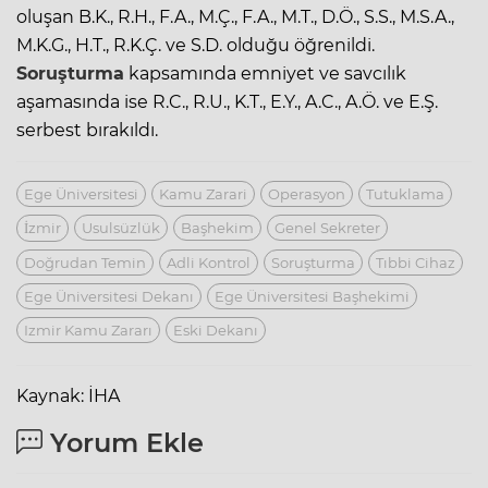
oluşan B.K., R.H., F.A., M.Ç., F.A., M.T., D.Ö., S.S., M.S.A.,
M.K.G., H.T., R.K.Ç. ve S.D. olduğu öğrenildi.
Soruşturma
kapsamında emniyet ve savcılık
aşamasında ise R.C., R.U., K.T., E.Y., A.C., A.Ö. ve E.Ş.
serbest bırakıldı.
Ege Üniversitesi
Kamu Zarari
Operasyon
Tutuklama
İzmir
Usulsüzlük
Başhekim
Genel Sekreter
Doğrudan Temin
Adli Kontrol
Soruşturma
Tıbbi Cihaz
Ege Üniversitesi Dekanı
Ege Üniversitesi Başhekimi
Izmir Kamu Zararı
Eski Dekanı
Kaynak: İHA
Yorum Ekle