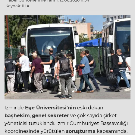
Haber Güncellenme Tarihi: 13.06.2026 11:54
Kaynak: İHA
İzmir'de
Ege Üniversitesi'nin
eski dekan,
başhekim
,
genel sekreter
ve çok sayıda şirket
yöneticisi tutuklandı. İzmir Cumhuriyet Başsavcılığı
koordinesinde yürütülen
soruşturma
kapsamında,