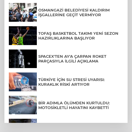
OSMANGAZİ BELEDİYESİ KALDIRIM
İŞGALLERİNE GEÇİT VERMİYOR
TOFAŞ BASKETBOL TAKIMI YENİ SEZON
HAZIRLIKLARINA BAŞLIYOR
SPACEX'TEN AY'A ÇARPAN ROKET
PARÇASIYLA İLGİLİ AÇIKLAMA
TÜRKİYE İÇİN SU STRESİ UYARISI:
KURAKLIK RİSKİ ARTIYOR
BİR ADIMLA ÖLÜMDEN KURTULDU:
MOTOSİKLETLİ HAYATINI KAYBETTİ
SON DAKİKA... BAHÇELİEVLER'DE 6
KATLI BİNA ÇÖKTÜ