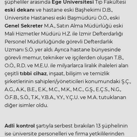
şüpheliler arasında
Ege Üniversitesi
Tıp Fakültesi
eski dekanı
ve hastane eski Başhekimi D.B.,
Üniversite Hastanesi eski Başmüdürü Ö.Ö., eski
Genel Sekreter
M.A., Satın Alma Müdürlüğü eski
Mali Hizmetler Müdürü H.Z. ile İzmir Defterdarlığı
Personel Müdürlüğünde görevli Defterdarlık
Uzmanı S.Ö. yer aldı. Ayrıca hastane bünyesinde
görevli memur, tekniker ve işçilerden oluşan T.B.,
O.Ö., R.D. ve M.E.U. ile milyarlarca liralık ihaleleri alan
çeşitli
tıbbi cihaz
, inşaat, bilişim ve temizlik
şirketlerinin sahipleri/yöneticileri konumundaki Ş.Ç.,
A.G., A.K., B.E., E.K., M.C., M.K., M.C., G.Ş., E.Ç.S., N.G.,
Ö.F.B., S.Ö., T.K., Y.B.A., Y.Y., Y.Ç.U. ve M.A. tutuklanan
diğer isimler oldu.
Adli kontrol
şartıyla serbest bırakılan 13 şüphelinin
ise üniversite personelleri ve firma yetkililerinden