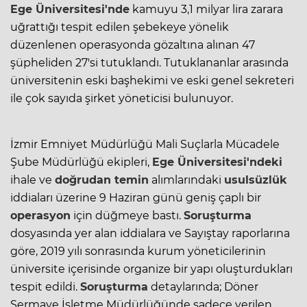
Ege Üniversitesi'nde
kamuyu 3,1 milyar lira zarara
uğrattığı tespit edilen şebekeye yönelik
düzenlenen operasyonda gözaltına alınan 47
şüpheliden 27'si tutuklandı. Tutuklananlar arasında
üniversitenin eski başhekimi ve eski genel sekreteri
ile çok sayıda şirket yöneticisi bulunuyor.
İzmir Emniyet Müdürlüğü Mali Suçlarla Mücadele
Şube Müdürlüğü ekipleri,
Ege Üniversitesi
'ndeki
ihale ve
doğrudan temin
alımlarındaki
usulsüzlük
iddiaları üzerine 9 Haziran günü geniş çaplı bir
operasyon
için düğmeye bastı.
Soruşturma
dosyasında yer alan iddialara ve Sayıştay raporlarına
göre, 2019 yılı sonrasında kurum yöneticilerinin
üniversite içerisinde organize bir yapı oluşturdukları
tespit edildi.
Soruşturma
detaylarında; Döner
Sermaye İşletme Müdürlüğünde sadece verilen