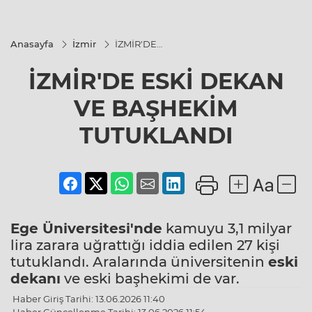
Anasayfa
İzmir
İZMİR'DE
ESKİ DEKAN
VE
İZMİR'DE ESKİ DEKAN
BAŞHEKİM
TUTUKLANDI
VE BAŞHEKİM
TUTUKLANDI
Ege Üniversitesi'nde
kamuyu 3,1 milyar
lira zarara uğrattığı iddia edilen 27 kişi
tutuklandı. Aralarında üniversitenin
eski
dekanı
ve eski başhekimi de var.
Haber Giriş Tarihi: 13.06.2026 11:40