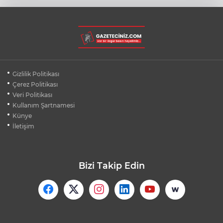
BURSA ŞEHİR HASTANESİ OTOPARKI
AĞUSTOS AYINDA HİZMETE AÇILIYOR
BURSALI DAĞCILARDAN AĞRI DAĞI
Gizlilik Politikası
ZİRVESİNDE BURSASPOR'A DESTEK
Çerez Politikası
Veri Politikası
Kullanım Şartnamesi
KÜBRA DENİZCİ KESKİN KUPASINI
BAŞKAN AYDIN'A SUNDU
Künye
İletişim
Bizi Takip Edin