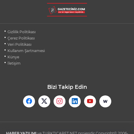
OTOMOBİLE ÇARPAN MOTOSİKLETLİ
KARŞI ŞERİTTEKİ ARACIN ALTINDA KALDI
İZMİT SORUŞTURMASINDA İFADE
Gizlilik Politikası
DETAYLARI: RÜŞVET, TEHDİT, VİDEO
Çerez Politikası
Veri Politikası
Kullanım Şartnamesi
SİLİVRİ'DE YANGIN: MAHSUR KALANLAR
BALKONLARDAN KURTARILDI
Künye
İletişim
Bizi Takip Edin
HABER YAZILIMI
ve TURKTICARET.NET projesidir Copyright© 2006-