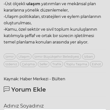
•Üst ölçekli
ulaşım
yatırımları ve mekânsal plan
kararlarına yönelik düzenlemeler,
•Ulaşım politikaları, stratejileri ve eylem planlarının
oluşturulması,
•Kamu, özel sektör ve sivil toplum kuruluşlarının
katılımıyla şeffaf ve ortak bir sürecin işletilmesi
temel planlama konuları arasında yer alıyor.
Izmir
Ulaşım
Izmir Büyükşehir Belediyesi
Izban
Izdeniz
Çalışma
Sefer
Trafik
Toplu Taşıma
Eshot
Kaynak: Haber Merkezi - Bülten
Yorum Ekle
Adınız Soyadınız