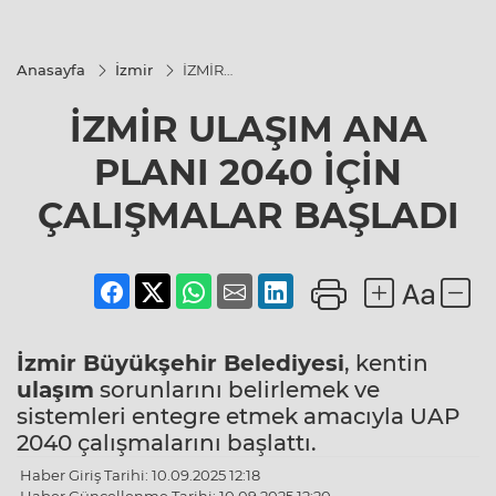
Anasayfa
İzmir
İZMİR
ULAŞIM ANA
PLANI 2040
İZMİR ULAŞIM ANA
İÇİN
ÇALIŞMALAR
BAŞLADI
PLANI 2040 İÇİN
ÇALIŞMALAR BAŞLADI
İzmir
Büyükşehir Belediyesi
, kentin
ulaşım
sorunlarını belirlemek ve
sistemleri entegre etmek amacıyla UAP
2040 çalışmalarını başlattı.
Haber Giriş Tarihi: 10.09.2025 12:18