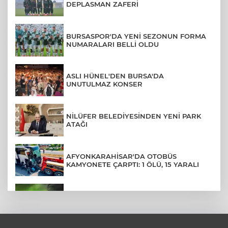
DEPLASMAN ZAFERİ
BURSASPOR'DA YENİ SEZONUN FORMA
NUMARALARI BELLİ OLDU
ASLI HÜNEL'DEN BURSA'DA
UNUTULMAZ KONSER
NİLÜFER BELEDİYESİNDEN YENİ PARK
ATAĞI
AFYONKARAHİSAR'DA OTOBÜS
KAMYONETE ÇARPTI: 1 ÖLÜ, 15 YARALI
AHBAP DERNEĞİ İÇİN YOLUN SONU:
FESİH DAVASI VE KAYYUM