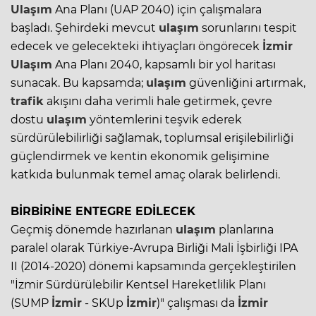
Ulaşım
Ana Planı (UAP 2040) için çalışmalara
başladı. Şehirdeki mevcut
ulaşım
sorunlarını tespit
edecek ve gelecekteki ihtiyaçları öngörecek
İzmir
Ulaşım
Ana Planı 2040, kapsamlı bir yol haritası
sunacak. Bu kapsamda;
ulaşım
güvenliğini artırmak,
trafik
akışını daha verimli hale getirmek, çevre
dostu
ulaşım
yöntemlerini teşvik ederek
sürdürülebilirliği sağlamak, toplumsal erişilebilirliği
güçlendirmek ve kentin ekonomik gelişimine
katkıda bulunmak temel amaç olarak belirlendi.
BİRBİRİNE ENTEGRE EDİLECEK
Geçmiş dönemde hazırlanan
ulaşım
planlarına
paralel olarak Türkiye-Avrupa Birliği Mali İşbirliği IPA
II (2014-2020) dönemi kapsamında gerçekleştirilen
"İzmir Sürdürülebilir Kentsel Hareketlilik Planı
(SUMP
İzmir
- SKUp
İzmir
)" çalışması da
İzmir