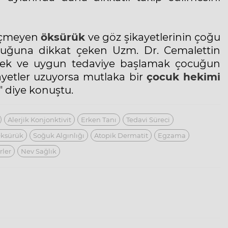
eçmeyen
öksürük
ve göz şikayetlerinin çoğu
lduğuna dikkat çeken Uzm. Dr. Cemalettin
mek ve uygun tedaviye başlamak çocuğun
ikayetler uzuyorsa mutlaka bir
çocuk hekimi
 diye konuştu.
Alerjik Konjonktivit
Erken Tanı
Tedavi Süreci
ksürük
Soğuk Algınlığı
Atopik Dermatit
Egzama
rler
Nev Sağlık