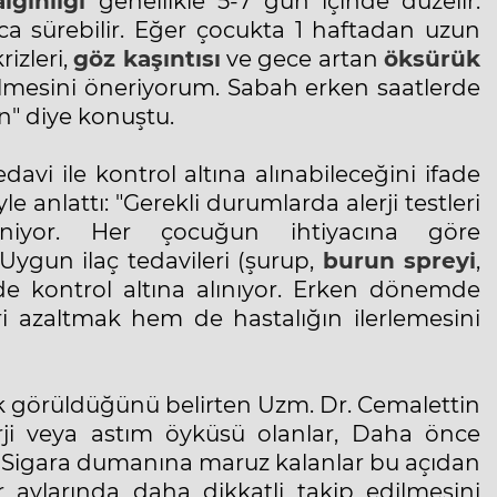
lgınlığı
genellikle 5-7 gün içinde düzelir.
arca sürebilir. Eğer çocukta 1 haftadan uzun
rizleri,
göz kaşıntısı
ve gece artan
öksürük
ilmesini öneriyorum. Sabah erken saatlerde
rın" diye konuştu.
davi ile kontrol altına alınabileceğini ifade
 anlattı: "Gerekli durumlarda alerji testleri
eniyor. Her çocuğun ihtiyacına göre
. Uygun ilaç tedavileri (şurup,
burun spreyi
,
ilde kontrol altına alınıyor. Erken dönemde
i azaltmak hem de hastalığın ilerlemesini
sık görüldüğünü belirten Uzm. Dr. Cemalettin
lerji veya astım öyküsü olanlar, Daha önce
r, Sigara dumanına maruz kalanlar bu açıdan
 aylarında daha dikkatli takip edilmesini