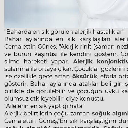
"Baharda en sık görülen alerjik hastalıklar"
Bahar aylarında en sık karşılaşılan alerji
Cemalettin Güneş, "Alerjik rinit (saman nez
ve burun kaşıntısı ile kendini gösterir. Ç
silme hareketi yapar.
Alerjik konjonktiv
sulanma ile ortaya çıkar. Çocuklar gözlerini
ise özellikle gece artan
öksürük
, eforla o
gösterir. Bahar aylarında ataklar belirgin 
birlikte de görülebilir ve çocuğun uyku kal
olumsuz etkileyebilir" diye konuştu.
"Ailelerin en sık yaptığı hata"
Alerjik belirtilerin çoğu zaman
soğuk algınl
Cemalettin Güneş,"En sık karşılaştığım duru