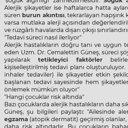
‘soğuk algınlığı’ zannedilmesidir.
Soğuk a
Alerjik şikayetler ise haftalarca hatta ayl
süren
burun akıntısı
, tekrarlayan hapşırık k
varsa mutlaka alerji açısından değerlendir
ve rüzgârlı havalarda dışarı çıkışı sınırlandı
"Tedavi süreci nasıl ilerliyor"
Alerjik hastalıkların doğru tanı ve uygun te
eden Uzm. Dr. Cemalettin Güneş, süreci şöyle
yapılarak
tetikleyici faktörler
belirl
kişiselleştirilmiş tedavi planı oluşturuluyor
inhaler tedaviler) ile şikayetler etkin şek
başlanan tedavi sayesinde hem şikayetler
önlemek mümkün oluyor"
"Hangi çocuklar risk altında"
Bazı çocuklarda alerjik hastalıkların daha 
Güneş, şu bilgileri paylaştı: "Ailesinde a
egzama
(atopik dermatit) geçirmiş olanla
daha risk altındadır. Bu çocukların bahar