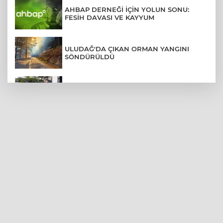
AHBAP DERNEĞİ İÇİN YOLUN SONU:
FESİH DAVASI VE KAYYUM
ULUDAĞ'DA ÇIKAN ORMAN YANGINI
SÖNDÜRÜLDÜ
MENDERES BELEDİYE BAŞKANI İHRAÇ
TALEBİYLE DİSİPLİNE SEVK EDİLDİ
ASLI HÜNEL'DEN BURSA'DA
UNUTULMAZ KONSER
BEŞİKTAŞ'TAN AVRUPA'DA KRİTİK
DEPLASMAN ZAFERİ
VAN'DA İŞİTME ENGELLİ MÜŞTERİ,
HALIYI HALAY ÇEKEREK ALDI