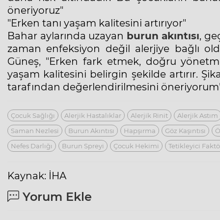
öneriyoruz"
"Erken tanı yaşam kalitesini artırıyor"
Bahar aylarında uzayan
burun akıntısı
, g
zaman enfeksiyon değil alerjiye bağlı o
Güneş, "Erken fark etmek, doğru yönet
yaşam kalitesini belirgin şekilde artırır. Ş
tarafından değerlendirilmesini öneriyorum"
Çocuk Sağlığı
Alerjik Hastalıklar
Alerjik Rinit
Alerjik Astım
Saman Nezlesi
Burun Akıntısı
Hapşırma
Göz Kaşıntısı
Ö
Nefes Darlığı
Burun Spreyi
Çocuk Hekimi
Tetikleyici Faktö
Kaynak: İHA
Yorum Ekle