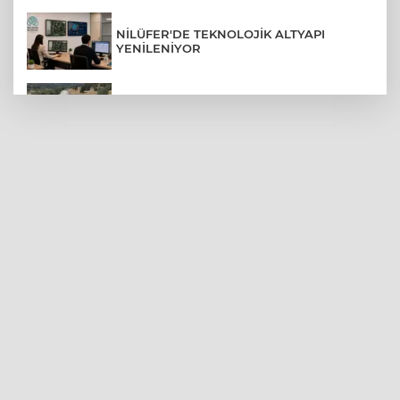
NİLÜFER'DE TEKNOLOJİK ALTYAPI
YENİLENİYOR
BURSA'DA KIRSAL MAHALLE
YOLLARINDA KORFOR ARTIYOR
BURSA'DA DEPO YANGINI BİNAYA
SIÇRAMADAN SÖNDÜRÜLDÜ
BURSA'DA ENKAZ ALTINDA KALMAKTAN
SON ANDA KURTULDULAR
TOFAŞ’IN SÜPER LİG FİKSTÜRÜ BELLİ
OLDU