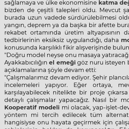
sağlamaya ve ülke ekonomisine
katma de
bizden de çeşitli talepleri oldu. Mevcut 
burada uzun vadede sürdürülebilmesi oldu
yangın, deprem ya da başka bir afette bura
rekabet ortamında üretim altyapısının da
tedbirlerinin eksiksiz uygulandığı, daha
mo
konusunda karşılıklı fikir alışverişinde bul
"Doğru model neyse onu masaya yatıracağı
Ayakkabıcılığın
el emeği
göz nuru isteyen 
açıklamalarına şöyle devam etti:
"Çalışmalarımız devam ediyor. Şehir plancılar
incelemeleri yapıyor. Eğer ortaya, mev
karşılayabilecek nitelikte bir proje çıka
detaylı çalışmalar yapacağız. Nasıl bir 
Kooperatif modeli
mi olacak, yap-işlet-de
yöntem mi tercih edilecek tüm alternati
hangisiyse onu hayata geçirmek için çalış