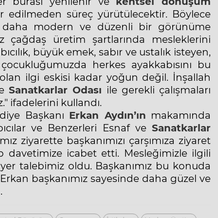
ğer burası yenilenir ve
kentsel dönüşüm
edilmeden süreç yürütülecektir. Böylece
p daha modern ve düzenli bir görünüme
 çağdaş üretim şartlarında mesleklerini
cılık, büyük emek, sabır ve ustalık isteyen,
 çocukluğumuzda herkes ayakkabısını bu
lan ilgi eskisi kadar yoğun değil. İnşallah
ve
Sanatkarlar Odası
ile gerekli çalışmaları
" ifadelerini kullandı.
ediye Başkanı
Erkan Aydın’ın
makamında
cılar ve Benzerleri Esnaf ve
Sanatkarlar
mız ziyarette başkanımızı çarşımıza ziyaret
 davetimize icabet etti. Mesleğimizle ilgili
 yer talebimiz oldu. Başkanımız bu konuda
ler Erkan başkanımız sayesinde daha güzel ve
.