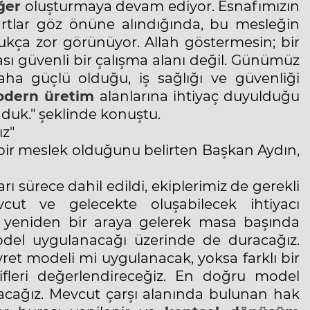
ğer
oluşturmaya devam ediyor. Esnafımızın
şartlar göz önüne alındığında, bu mesleğin
kça zor görünüyor. Allah göstermesin; bir
sı güvenli bir çalışma alanı değil. Günümüz
ha güçlü olduğu, iş sağlığı ve güvenliği
dern üretim
alanlarına ihtiyaç duyulduğu
unduk." şeklinde konuştu.
z"
bir meslek olduğunu belirten Başkan Aydın,
ı sürece dahil edildi, ekiplerimiz de gerekli
cut ve gelecekte oluşabilecek ihtiyacı
rsa yeniden bir araya gelerek masa başında
model uygulanacağı üzerinde de duracağız.
vret modeli mi uygulanacak, yoksa farklı bir
fleri değerlendireceğiz. En doğru model
acağız. Mevcut çarşı alanında bulunan hak