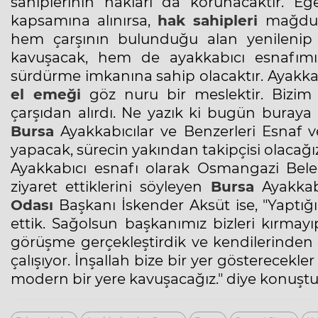
sahiplerinin hakları da korunacaktır. E
kapsamına alınırsa,
hak sahipleri
mağdur 
hem çarşının bulunduğu alan yenileni
kavuşacak, hem de ayakkabıcı esnafımız
sürdürme imkanına sahip olacaktır. Ayakkabı
el emeği
göz nuru bir meslektir. Bizim
çarşıdan alırdı. Ne yazık ki bugün buraya o
Bursa
Ayakkabıcılar ve Benzerleri Esnaf 
yapacak, sürecin yakından takipçisi olacağız.
Ayakkabıcı esnafı olarak Osmangazi Bel
ziyaret ettiklerini söyleyen
Bursa
Ayakkabı
Odası
Başkanı İskender Aksüt ise, "Yaptığı
ettik. Sağolsun başkanımız bizleri kırmayıp
görüşme gerçekleştirdik ve kendilerinden
çalışıyor. İnşallah bize bir yer gösterecek
modern bir yere kavuşacağız." diye konuştu