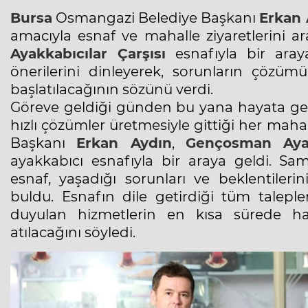
Bursa
Osmangazi Belediye Başkanı
Erkan 
amacıyla esnaf ve mahalle ziyaretlerini ar
Ayakkabıcılar Çarşısı
esnafıyla bir aray
önerilerini dinleyerek, sorunların çözümü
başlatılacağının sözünü verdi.
Göreve geldiği günden bu yana hayata geçir
hızlı çözümler üretmesiyle gittiği her maha
Başkanı
Erkan Aydın
,
Gençosman
Aya
ayakkabıcı esnafıyla bir araya geldi. S
esnaf, yaşadığı sorunları ve beklentileri
buldu. Esnafın dile getirdiği tüm taleple
duyulan hizmetlerin en kısa sürede hay
atılacağını söyledi.