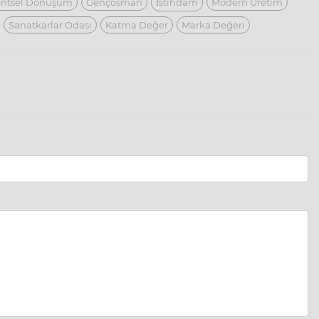
ntsel Dönüşüm
Gençosman
İstihdam
Modern Üretim
Sanatkarlar Odası
Katma Değer
Marka Değeri