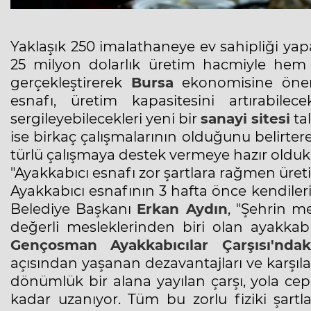
Yaklaşık 250 imalathaneye ev sahipliği ya
25 milyon dolarlık üretim hacmiyle hem y
gerçekleştirerek
Bursa
ekonomisine öneml
esnafı, üretim kapasitesini artırabilec
sergileyebilecekleri yeni bir
sanayi sitesi
tal
ise birkaç çalışmalarının olduğunu belirter
türlü çalışmaya destek vermeye hazır oldukla
"Ayakkabıcı esnafı zor şartlara rağmen ür
Ayakkabıcı esnafının 3 hafta önce kendiler
Belediye Başkanı
Erkan Aydın
, "Şehrin m
değerli mesleklerinden biri olan ayakkabıc
Gençosman
Ayakkabıcılar Çarşısı'ndak
açısından yaşanan dezavantajları ve karşılaş
dönümlük bir alana yayılan çarşı, yola ce
kadar uzanıyor. Tüm bu zorlu fiziki şart