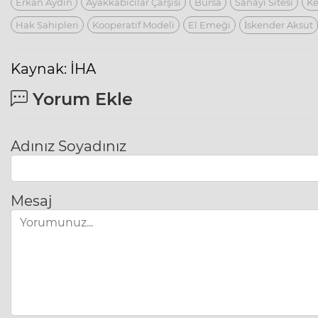
Erkan Aydın
Ayakkabıcılar Çarşısı
Bursa
Sanayi Sitesi
Ke
Hak Sahipleri
Kooperatif Modeli
El Emeği
İskender Aksüt
Kaynak: İHA
Yorum Ekle
Adınız Soyadınız
Mesaj