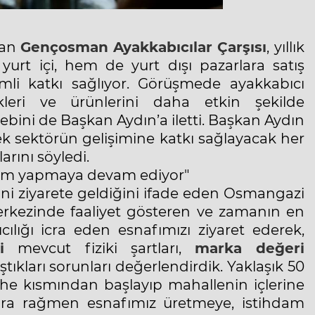
pan
Gençosman
Ayakkabıcılar Çarşısı
, yıllık
urt içi, hem de yurt dışı pazarlara satış
i katkı sağlıyor. Görüşmede ayakkabıcı
ekleri ve ürünlerini daha etkin şekilde
ebini de Başkan Aydın’a iletti. Başkan Aydın
ek sektörün gelişimine katkı sağlayacak her
rını söyledi.
etim yapmaya devam ediyor"
ini ziyarete geldiğini ifade eden Osmangazi
erkezinde faaliyet gösteren ve zamanın en
ılığı icra eden esnafımızı ziyaret ederek,
i
mevcut fiziki şartları,
marka değeri
tıkları sorunları değerlendirdik. Yaklaşık 50
phe kısmından başlayıp mahallenin içlerine
lara rağmen esnafımız üretmeye, istihdam